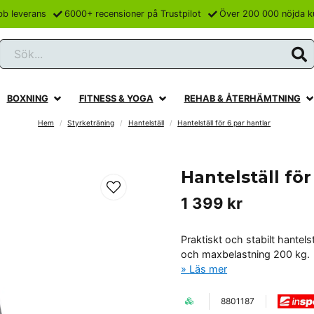
bb leverans
6000+ recensioner på Trustpilot
Över 200 000 nöjda k
Sök...
BOXNING
FITNESS & YOGA
REHAB & ÅTERHÄMTNING
Hem
Styrketräning
Hantelställ
Hantelställ för 6 par hantlar
Hantelställ för
1 399 kr
Praktiskt och stabilt hantel
och maxbelastning 200 kg.
Läs mer
8801187