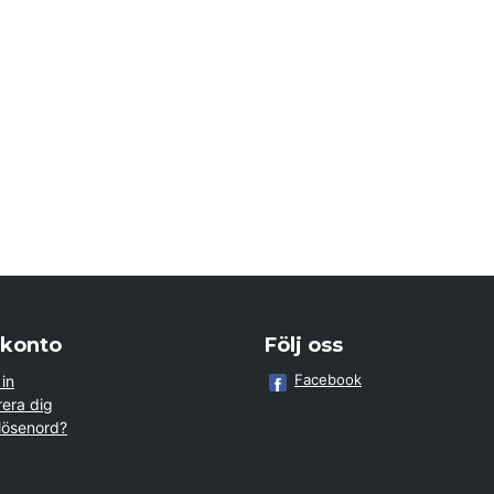
 konto
Följ oss
Facebook
in
rera dig
lösenord?