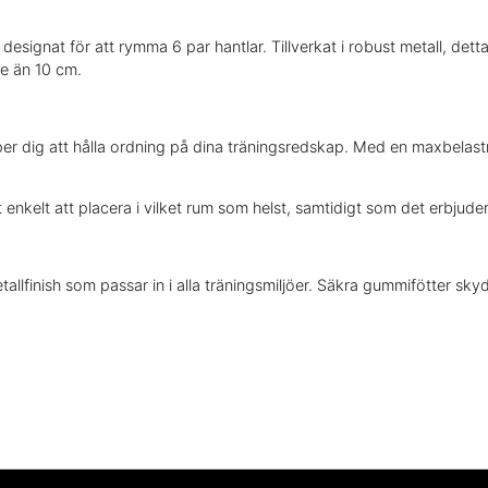
designat för att rymma 6 par hantlar. Tillverkat i robust metall, detta s
re än 10 cm.
per dig att hålla ordning på dina träningsredskap. Med en maxbelast
kelt att placera i vilket rum som helst, samtidigt som det erbjuder t
llfinish som passar in i alla träningsmiljöer. Säkra gummifötter skydd