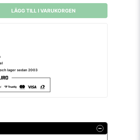
LÄGG TILL I VARUKORGEN
A
el
 och lager sedan 2003