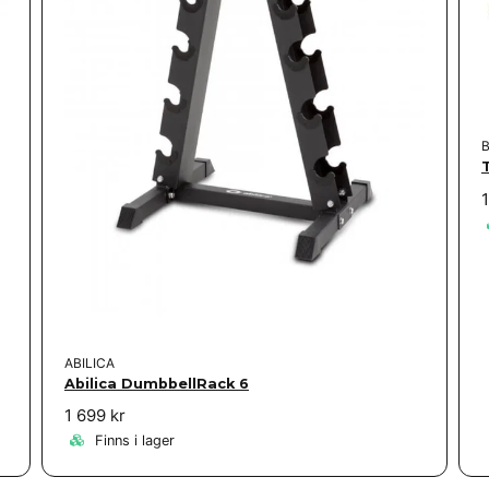
T
1
ABILICA
Abilica DumbbellRack 6
1 699 kr
Finns i lager