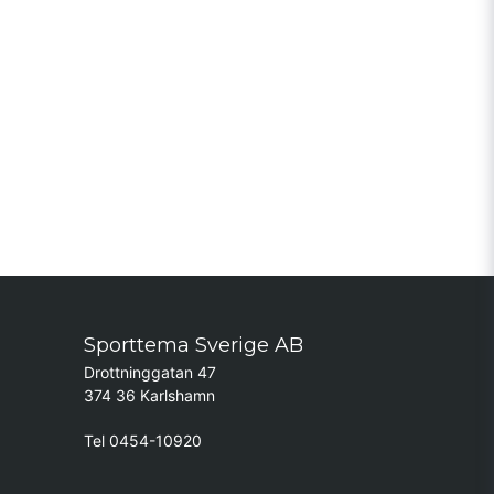
Sporttema Sverige AB
Drottninggatan 47
374 36 Karlshamn
Tel 0454-10920