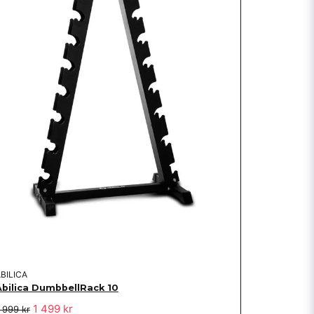
BILICA
Abilica DumbbellRack 10
1 499 kr
 999 kr