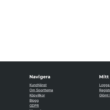
Navigera
Mitt
Kundtjänst
Logga 
Om Sporttema
Regist
Köpvillkor
Glömt 
Blogg
GDPR