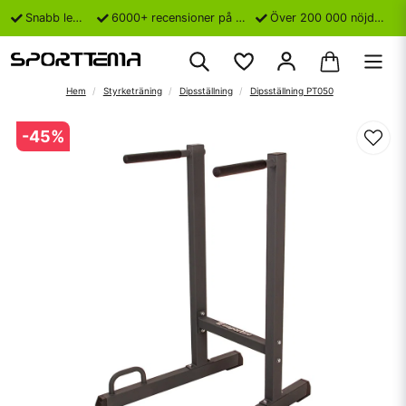
Snabb leverans
6000+ recensioner på Trustpilot
Över 200 000 nöjda kunder
Hem
Styrketräning
Dipsställning
Dipsställning PT050
-
45
%