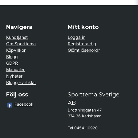
Navigera
Mitt konto
Kundtjänst
Logga in
Om Sporttema
Registrera dig
Köpvillkor
Glömt lösenord?
Blogg
GDPR
Manualer
Nyheter
Blogg - artiklar
Följ oss
Sporttema Sverige
AB
Facebook
Drottninggatan 47
374 36 Karlshamn
Tel 0454-10920