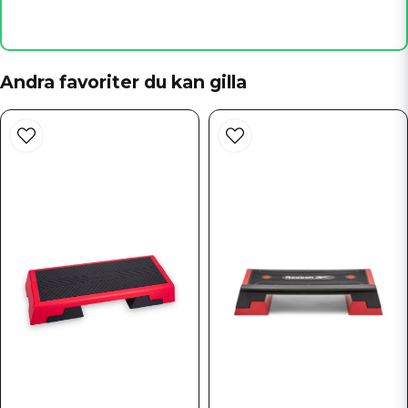
email
Mejladress
Andra favoriter du kan gilla
Ja, ni får publicera min fråga
Skicka fråga