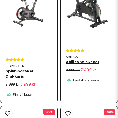
ABILICA
Abilica WinRacer
INSPORTLINE
7 495 kr
9 999 kr
Spinningcykel
Drakkaris
Beställningsvara
5 999 kr
8 999 kr
Finns i lager
-40%
-40%