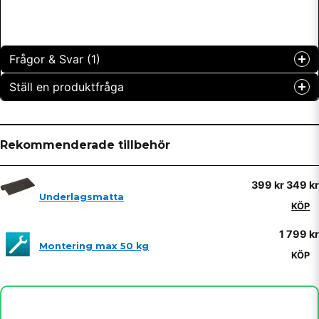
Frågor & Svar (1)
Ställ en produktfråga
Jessica Lyckman frågade
för 2 år sedan
question
Fäste för spinningskor? FTR7? Kommer rätt pendel med?
Fråga oss något om denna produkten...
Rekommenderade tillbehör
Butiken svarade
Ja, FTR7 har SPD pedaler.
399 kr
349 kr
name
Underlagsmatta
Namn
KÖP
1 799 kr
Montering max 50 kg
email
Mejladress
KÖP