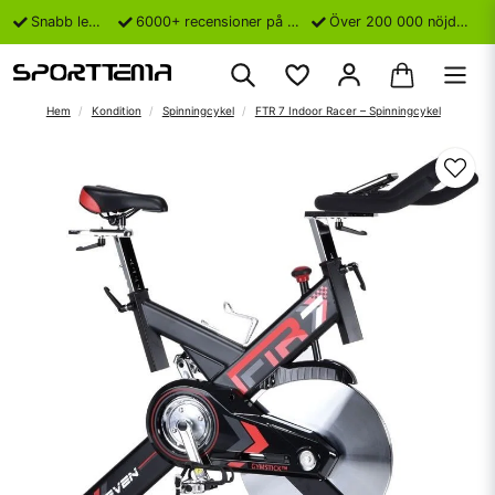
Snabb leverans
6000+ recensioner på Trustpilot
Över 200 000 nöjda kunder
Hem
Kondition
Spinningcykel
FTR 7 Indoor Racer – Spinningcykel