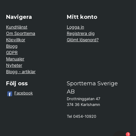
Navigera
Mitt konto
Kundtjänst
Logga in
Om Sporttema
Registrera dig
Köpvillkor
Glömt lösenord?
Blogg
GDPR
Manualer
Nyheter
Blogg - artiklar
Följ oss
Sporttema Sverige
AB
Facebook
Drottninggatan 47
374 36 Karlshamn
Tel 0454-10920
×
Kund från
Karlskoga
1
beställde Robotgräsklippare Genie