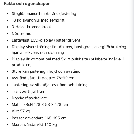
Fakta och egenskaper
Steglös manuell motståndsjustering
18 kg svänghjul med remdrift
3-delad kromad krank
Nödbroms
Lättavläst LCD-display (batteridriven)
Display visar: träningstid, distans, hastighet, energiförbrukning,
hjärta frekvens och skanning
Display är kompatibel med 5kHz pulsbälte (pulsbälte ingår ej i
produkten)
Styre kan justering i höjd och avstånd
Avstånd säte till pedaler 78-99 cm
Justering av sitshöjd, avstånd och lutning
Transporthjul fram
Dryckesflaskhållare
Mått LxBxH 128 x 53 x 128 cm
Vikt 57 kg
Passar användare 165-195 cm
Max användarvikt 150 kg