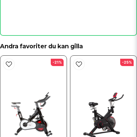
Ja, ni får publicera min fråga
Andra favoriter du kan gilla
Skicka fråga
-21%
-25%