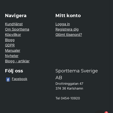
Navigera
Mitt konto
Kundtjänst
Logga in
Om Sporttema
Registrera dig
Köpvillkor
Glömt lösenord?
Blogg
GDPR
Manualer
Nyheter
Blogg - artiklar
Följ oss
Sporttema Sverige
AB
Facebook
Drottninggatan 47
374 36 Karlshamn
Tel 0454-10920
×
Kund från
Västra Frölunda
1