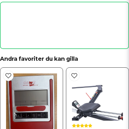
Kjell Klaem
för 9 månader sedan
Alt OK men lite för korta till mina stora fötter
name
Namn
Sven-Gunnar Bertil
för 1 år sedan
Dålig hållbarhet
email
Mejladress
Andra favoriter du kan gilla
Ja, ni får publicera min fråga
Skicka fråga