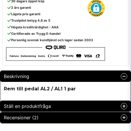
30 dagars öppet köp
2 års garanti
Lägsta pris garanti
Trustpilot betyg 4,6 av 5
Högsta kreditvärdighet - AAA
Certifierade av Trygg E-handel
Personlig svensk kundtjänst och lager sedan 2003
Beskrivning
Rem till pedal AL2 / AL1 1 par
Ställ en produktfråga
Recensioner (2)
question
Fråga oss något om denna produkten...