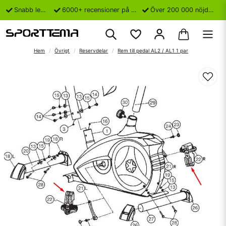
Snabb leverans
6000+ recensioner på Trustpilot
Över 200 000 nöjda kunder
Hem
Övrigt
Reservdelar
Rem till pedal AL2 / AL1 1 par