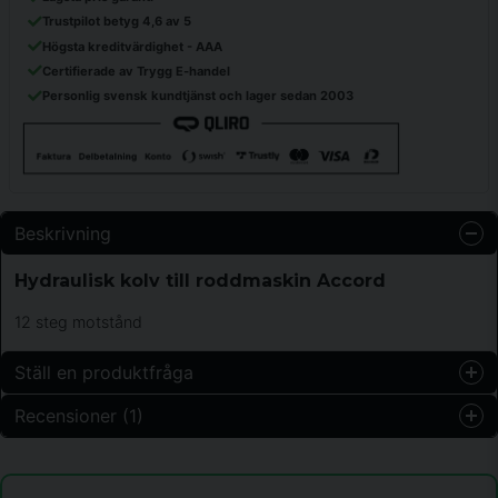
Trustpilot betyg 4,6 av 5
Högsta kreditvärdighet - AAA
Certifierade av Trygg E-handel
Personlig svensk kundtjänst och lager sedan 2003
Beskrivning
Hydraulisk kolv till roddmaskin Accord
12 steg motstånd
Ställ en produktfråga
Recensioner (1)
question
Fråga oss något om denna produkten...
Harald