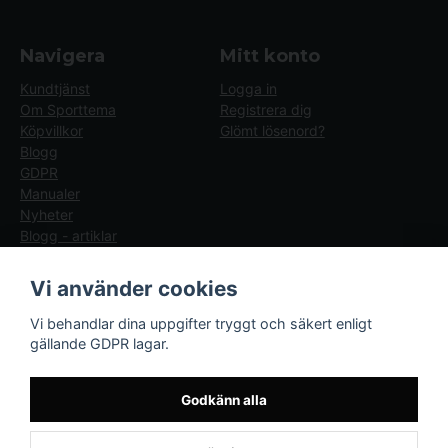
Navigera
Mitt konto
Kundtjänst
Logga in
Om Sporttema
Registrera dig
Köpvillkor
Glömt lösenord?
Blogg
GDPR
Manualer
Nyheter
Blogg - artiklar
Följ oss
Sporttema Sverige
Vi använder cookies
AB
Facebook
Vi behandlar dina uppgifter tryggt och säkert enligt
Drottninggatan 47
gällande GDPR lagar.
374 36 Karlshamn
Tel 0454-10920
Godkänn alla
×
Kund från
Boden