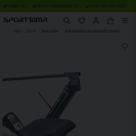
Snabb leverans
6000+ recensioner på Trustpilot
Över 200 000 nöjda kunder
Hem
Övrigt
Reservdelar
Hydraulisk kolv till roddmaskin Accord