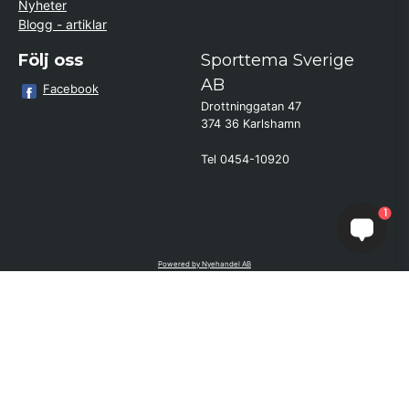
Nyheter
Blogg - artiklar
Följ oss
Sporttema Sverige
AB
Facebook
Drottninggatan 47
374 36 Karlshamn
Tel 0454-10920
1
Kund från
Askim
beställde Motionscykel AL1 (Silver)
Powered by Nyehandel AB
if (window.location.hostname.endsWith('sporttema.se')) { var logoDiv =
document.getElementById('aaa_logo'); var trustpilotContainer =
document.getElementById('trustpilot-container'); if (trustpilotContainer) {
trustpilotContainer.style.display = 'block'; } if (logoDiv) {
logoDiv.style.display = 'block'; } } if
(window.location.hostname.endsWith('sporttema.no')) { var trustpilotNo
= document.getElementById('trustpilot-no'); if (trustpilotNo) {
trustpilotNo.style.display = 'block'; } } setTimeout(() => { if