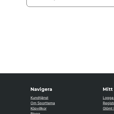
Navigera
Mitt
Kundtjänst
Logga 
Om Sporttema
Regist
Köpvillkor
Glömt 
Blogg