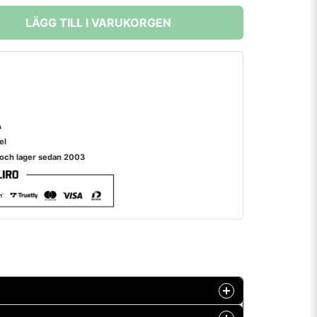
LÄGG TILL I VARUKORGEN
A
el
 och lager sedan 2003