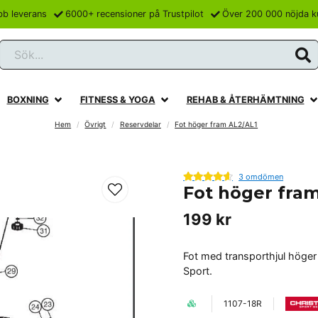
bb leverans
6000+ recensioner på Trustpilot
Över 200 000 nöjda k
Sök...
BOXNING
FITNESS & YOGA
REHAB & ÅTERHÄMTNING
Hem
Övrigt
Reservdelar
Fot höger fram AL2/AL1
3 omdömen
Fot höger fra
199 kr
Fot med transporthjul höger
Sport.
1107-18R