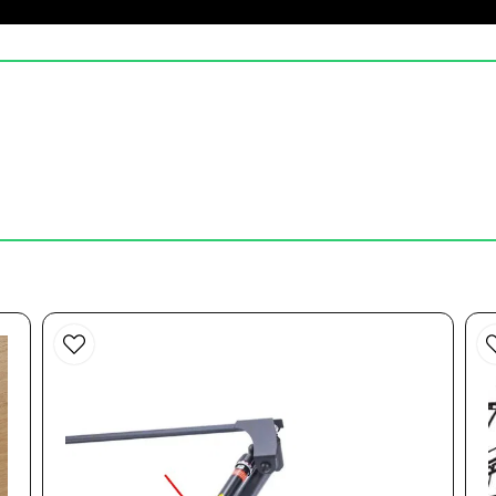
email
Mejladress
motionscykel. Snabb och bra leverans med! Tack!
Skicka fråga