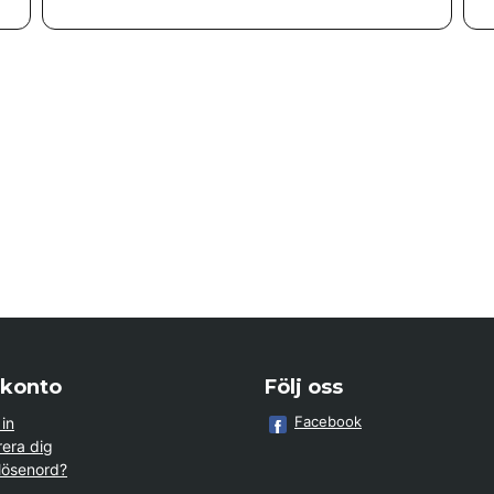
 konto
Följ oss
Facebook
in
rera dig
lösenord?