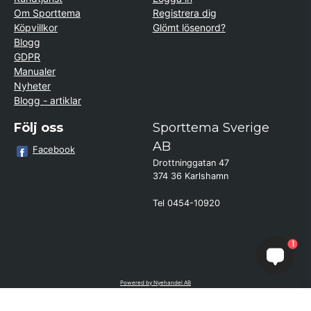
Om Sporttema
Registrera dig
Köpvillkor
Glömt lösenord?
Blogg
GDPR
Manualer
Nyheter
Blogg - artiklar
Följ oss
Sporttema Sverige
AB
Facebook
Drottninggatan 47
374 36 Karlshamn
Tel 0454-10920
×
Kund från
Täfteå
1
beställde MultiTrainer (Typ TRX)
svart/gul
Powered by Nyehandel AB
if (window.location.hostname.endsWith('sporttema.se')) { var logoDiv =
document.getElementById('aaa_logo'); var trustpilotContainer =