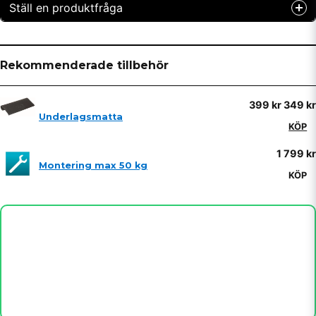
Ställ en produktfråga
question
Fråga oss något om denna produkten...
Rekommenderade tillbehör
399 kr
349 kr
name
Underlagsmatta
Namn
KÖP
1 799 kr
Montering max 50 kg
email
Mejladress
KÖP
Ja, ni får publicera min fråga