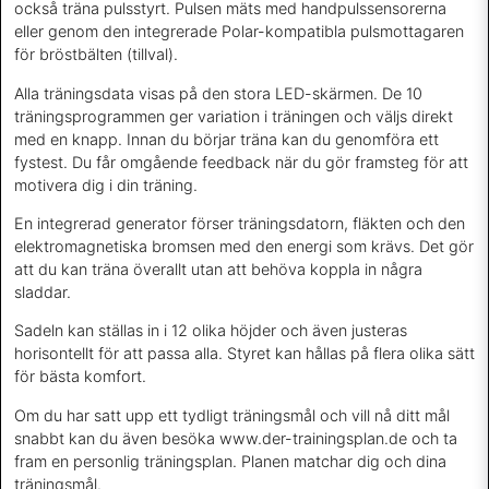
också träna pulsstyrt. Pulsen mäts med handpulssensorerna
eller genom den integrerade Polar-kompatibla pulsmottagaren
för bröstbälten (tillval).
Alla träningsdata visas på den stora LED-skärmen. De 10
träningsprogrammen ger variation i träningen och väljs direkt
med en knapp. Innan du börjar träna kan du genomföra ett
fystest. Du får omgående feedback när du gör framsteg för att
motivera dig i din träning.
En integrerad generator förser träningsdatorn, fläkten och den
elektromagnetiska bromsen med den energi som krävs. Det gör
att du kan träna överallt utan att behöva koppla in några
sladdar.
Sadeln kan ställas in i 12 olika höjder och även justeras
horisontellt för att passa alla. Styret kan hållas på flera olika sätt
för bästa komfort.
Om du har satt upp ett tydligt träningsmål och vill nå ditt mål
snabbt kan du även besöka www.der-trainingsplan.de och ta
fram en personlig träningsplan. Planen matchar dig och dina
träningsmål.