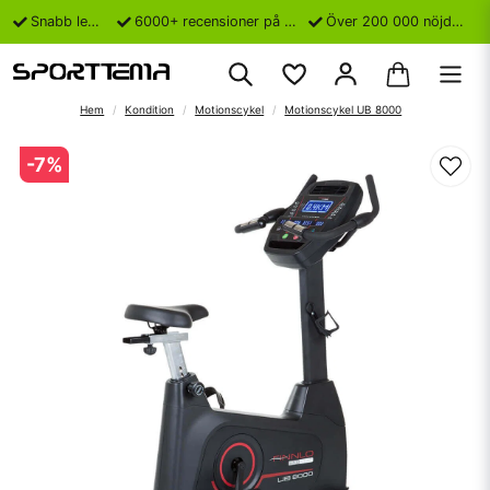
Snabb leverans
6000+ recensioner på Trustpilot
Över 200 000 nöjda kunder
Hem
Kondition
Motionscykel
Motionscykel UB 8000
-
7
%