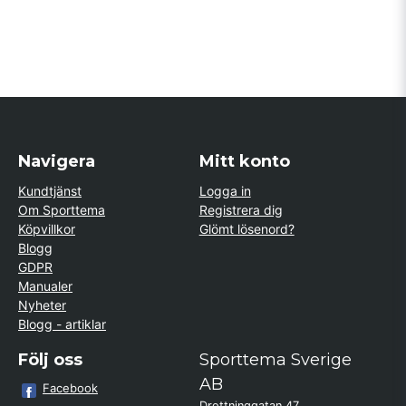
Navigera
Mitt konto
Kundtjänst
Logga in
Om Sporttema
Registrera dig
Köpvillkor
Glömt lösenord?
Blogg
GDPR
Manualer
Nyheter
Blogg - artiklar
Följ oss
Sporttema Sverige
AB
Facebook
Drottninggatan 47