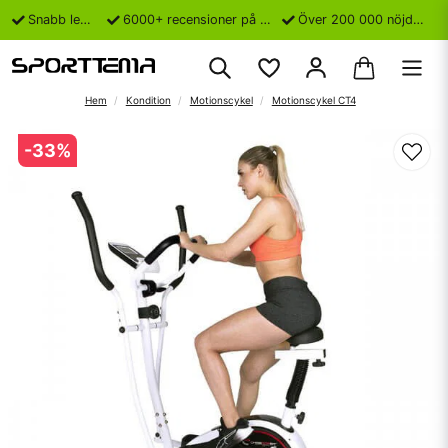
Snabb leverans
6000+ recensioner på Trustpilot
Över 200 000 nöjda kunder
Hem
Kondition
Motionscykel
Motionscykel CT4
-
33
%