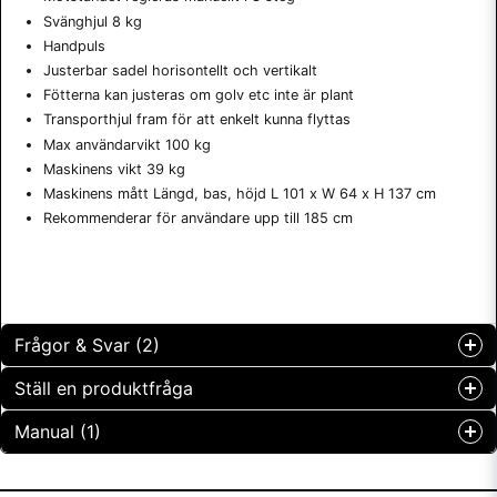
Svänghjul 8 kg
Handpuls
Justerbar sadel horisontellt och vertikalt
Fötterna kan justeras om golv etc inte är plant
Transporthjul fram för att enkelt kunna flyttas
Max användarvikt 100 kg
Maskinens vikt 39 kg
Maskinens mått Längd, bas, höjd L 101 x W 64 x H 137 cm
Rekommenderar för användare upp till 185 cm
Frågor & Svar (2)
Ställ en produktfråga
Maria Louise Larsson frågade
för 6 månader sedan
Manual (1)
question
Går det att sitta o cykla samtidigt som armarna används
Fråga oss något om denna produkten...
Butiken svarade
1804_manual.pdf
Hämta