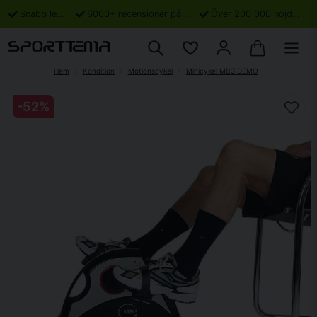
Snabb leverans
6000+ recensioner på Trustpilot
Över 200 000 nöjda kunder
Hem
Kondition
Motionscykel
Minicykel MB3 DEMO
-
52
%