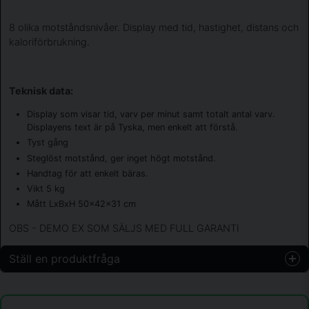
8 olika motståndsnivåer. Display med tid, hastighet, distans och
kaloriförbrukning.
Teknisk data:
Display som visar tid, varv per minut samt totalt antal varv.
Displayens text är på Tyska, men enkelt att förstå.
Tyst gång
Steglöst motstånd, ger inget högt motstånd.
Handtag för att enkelt bäras.
Vikt 5 kg
Mått LxBxH 50x42x31 cm
OBS - DEMO EX SOM SÄLJS MED FULL GARANTI
Ställ en produktfråga
question
Fråga oss något om denna produkten...