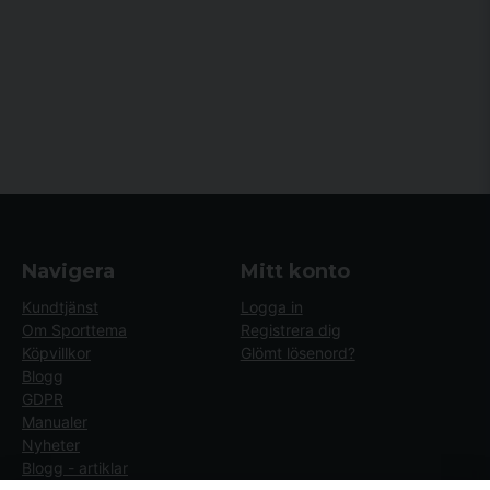
Navigera
Mitt konto
Kundtjänst
Logga in
Om Sporttema
Registrera dig
Köpvillkor
Glömt lösenord?
Blogg
GDPR
Manualer
Nyheter
Blogg - artiklar