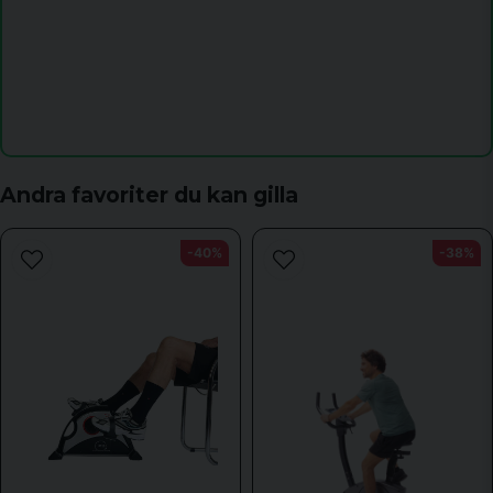
name
Namn
email
Mejladress
Andra favoriter du kan gilla
-40%
-38%
Ja, ni får publicera min fråga
Skicka fråga