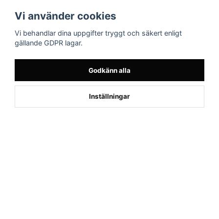
Följ oss
Sporttema Sverige
Vi använder cookies
AB
Facebook
Vi behandlar dina uppgifter tryggt och säkert enligt
Drottninggatan 47
gällande GDPR lagar.
374 36 Karlshamn
Tel 0454-10920
Godkänn alla
×
Kund från
Stallarholmen
1
beställde Motionscykel AL2 Bäst i
Inställningar
Test (Svart)
Powered by Nyehandel AB
if (window.location.hostname.endsWith('sporttema.se')) { var logoDiv =
document.getElementById('aaa_logo'); var trustpilotContainer =
document.getElementById('trustpilot-container'); if (trustpilotContainer) {
trustpilotContainer.style.display = 'block'; } if (logoDiv) {
logoDiv.style.display = 'block'; } } if
(window.location.hostname.endsWith('sporttema.no')) { var trustpilotNo
= document.getElementById('trustpilot-no'); if (trustpilotNo) {
trustpilotNo.style.display = 'block'; } } setTimeout(() => { if
(document.querySelector('.accordion')) { let egenskap =
document.querySelector('.accordion-button[aria-label="Egenskaper"]'); if