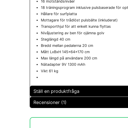
16 motståndsnivåer
18 träningsprogram inklusive pulsbaserade för op
Hållare för surfplatta
Mottagare för trådlöst pulsbälte (inkluderat)
Transporthjul för att enkelt kunna flyttas
Nivåjustering av ben för ojämna golv
Steglängd 40 cm
Bredd mellan pedalerna 20 cm
Mått LxBxH 145x64x170 cm
Max längd på användare 200 cm
Nätadapter 9V 1300 mAh
Vikt 61 kg
Ställ en produktfråga
Recensioner (1)
question
Fråga oss något om denna produkten...
Margareta
för 1 år sedan