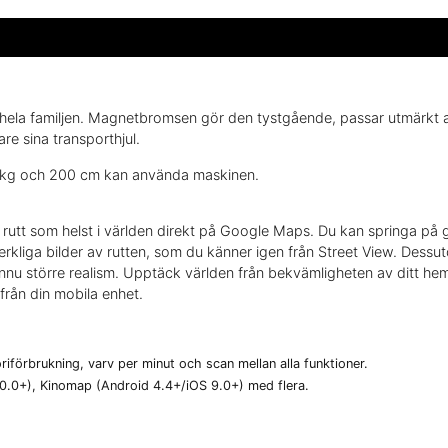
la familjen. Magnetbromsen gör den tystgående, passar utmärkt att 
vare sina transporthjul.
00 kg och 200 cm kan använda maskinen.
en rutt som helst i världen direkt på Google Maps. Du kan springa på g
rkliga bilder av rutten, som du känner igen från Street View. Dessuto
ännu större realism. Upptäck världen från bekvämligheten av ditt hem.
 från din mobila enhet.
oriförbrukning, varv per minut och scan mellan alla funktioner.
 10.0+), Kinomap (Android 4.4+/iOS 9.0+) med flera.