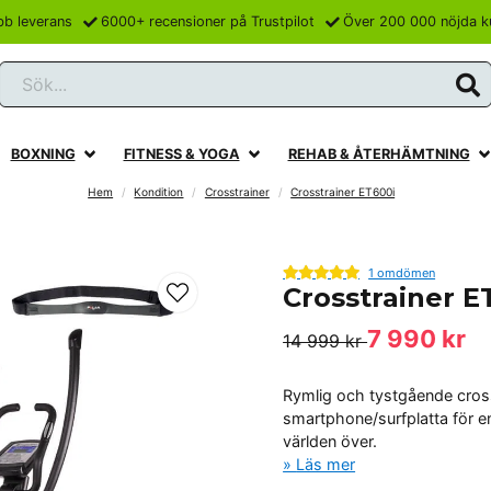
bb leverans
6000+ recensioner på Trustpilot
Över 200 000 nöjda k
Sök...
BOXNING
FITNESS & YOGA
REHAB & ÅTERHÄMTNING
Hem
Kondition
Crosstrainer
Crosstrainer ET600i
1 omdömen
Crosstrainer E
7 990 kr
14 999 kr
Rymlig och tystgående cross
smartphone/surfplatta för en
världen över.
Läs mer