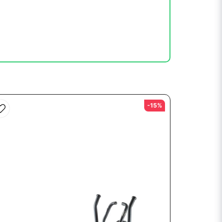
l mig. Fick foten och kollade
anska tystlåten så det är
en bara vänja sig vid sin nya maskin.
-15%