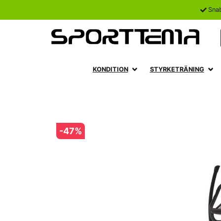
Sna
KONDITION
STYRKETRÄNING
-
47
%