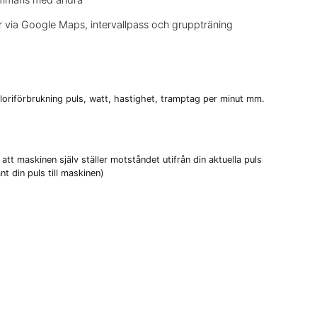
er via Google Maps, intervallpass och gruppträning
aloriförbrukning puls, watt, hastighet, tramptag per minut mm.
t maskinen själv ställer motståndet utifrån din aktuella puls
t din puls till maskinen)