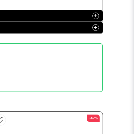
ör hur programmeringen ska göras
-47%