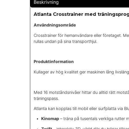
Beskrivning
Atlanta Crosstrainer med träningspro
Användningsområde
Crosstrainer för hemanvändare eller företaget. Me
rullas undan på sina transporthjul.
Produktinformation
Kullager av hög kvalitet ger maskinen lång livslän
Med 16 motståndsnivåer hittar du alltid rätt mot
träningspass.
Atlanta kan kopplas till mobil eller surfplatta via
Kinomap
– träna på tusentals verkliga rutter
Zwift
– interaktiv 3D-värld där du tränar til