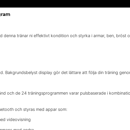
gram
d denna tränar ni effektivt kondition och styrka i armar, ben, brös
gd. Bakgrundsbelyst display gör det lättare att följa din träning gen
stånd och de 24 träningsprogrammen varar pulsbaserade i kombinatio
 Bluetooth och styras med appar som:
 med videovisning
lsammans med andra