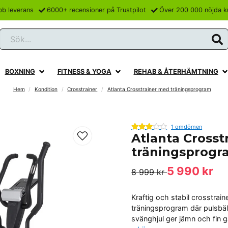
bb leverans
6000+ recensioner på Trustpilot
Över 200 000 nöjda k
Sök...
BOXNING
FITNESS & YOGA
REHAB & ÅTERHÄMTNING
Hem
Kondition
Crosstrainer
Atlanta Crosstrainer med träningsprogram
1 omdömen
Atlanta Crosst
träningsprogr
5 990 kr
8 999 kr
Kraftig och stabil crosstrai
träningsprogram där pulsbälte
svänghjul ger jämn och fin 