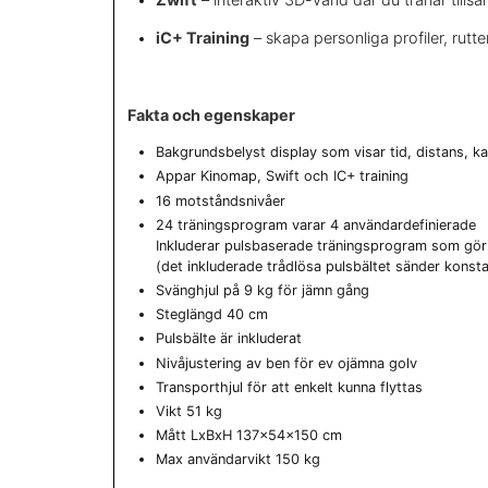
iC+ Training
– skapa personliga profiler, rutt
Fakta och egenskaper
Bakgrundsbelyst display som visar tid, distans, k
Appar Kinomap, Swift och IC+ training
16 motståndsnivåer
24 träningsprogram varar 4 användardefinierade
Inkluderar pulsbaserade träningsprogram som gör at
(det inkluderade trådlösa pulsbältet sänder konstan
Svänghjul på 9 kg för jämn gång
Steglängd 40 cm
Pulsbälte är inkluderat
Nivåjustering av ben för ev ojämna golv
Transporthjul för att enkelt kunna flyttas
Vikt 51 kg
Mått LxBxH 137x54x150 cm
Max användarvikt 150 kg