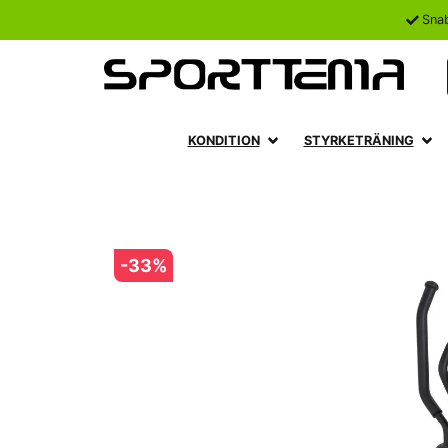
Sna
KONDITION
STYRKETRÄNING
-
33
%