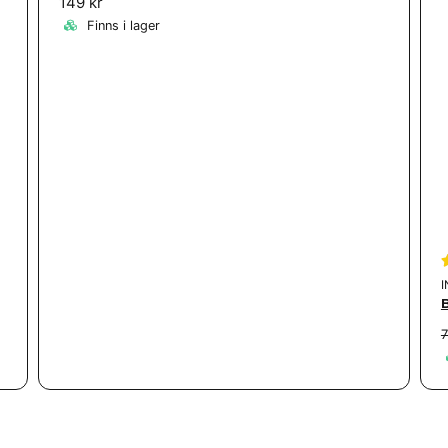
149 kr
Finns i lager
7