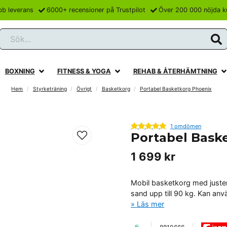
bb leverans
6000+ recensioner på Trustpilot
Över 200 000 nöjda k
Sök...
BOXNING
FITNESS & YOGA
REHAB & ÅTERHÄMTNING
Hem
Styrketräning
Övrigt
Basketkorg
Portabel Basketkorg Phoenix
1 omdömen
Portabel Bask
1 699 kr
Mobil basketkorg med justerb
sand upp till 90 kg. Kan a
Läs mer