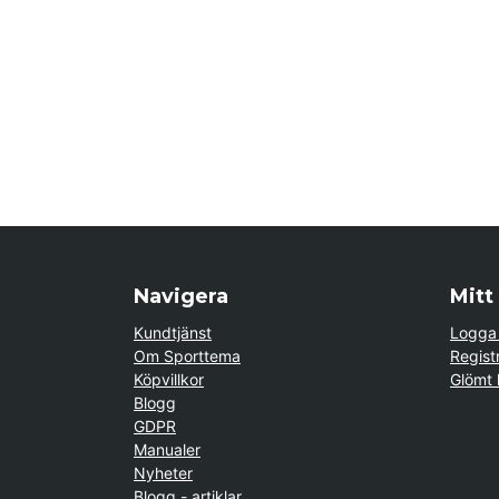
Navigera
Mitt
Kundtjänst
Logga 
Om Sporttema
Regist
Köpvillkor
Glömt 
Blogg
GDPR
Manualer
Nyheter
Blogg - artiklar