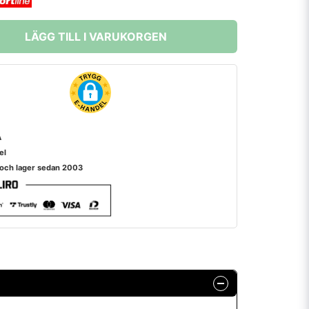
LÄGG TILL I VARUKORGEN
A
el
 och lager sedan 2003