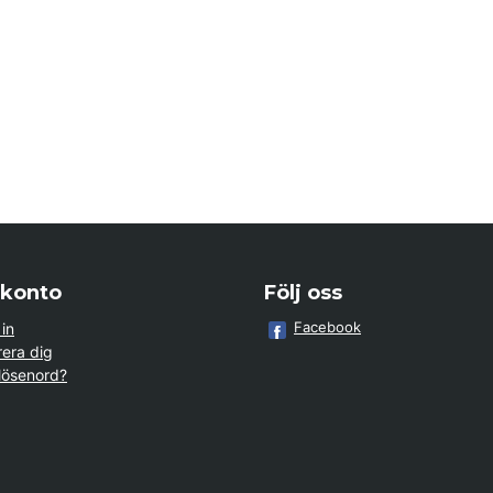
 konto
Följ oss
Facebook
in
rera dig
lösenord?