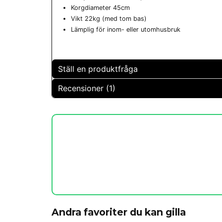
Korgdiameter 45cm
Vikt 22kg (med tom bas)
Lämplig för inom- eller utomhusbruk
Ställ en produktfråga
Recensioner (1)
question
Fråga oss något om denna produkten...
Tom
för 6 år sedan
Really good product with several adjustment possi
name
Namn
Ja, ni får publicera min fråga
Andra favoriter du kan gilla