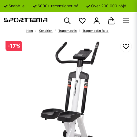
Snabb leverans
6000+ recensioner på Trustpilot
Över 200 000 nöjda kunder
Hem
Kondition
Trappmaskin
Trappmaskin Rote
-
17
%