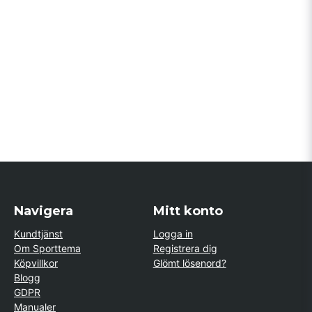
Navigera
Mitt konto
Kundtjänst
Logga in
Om Sporttema
Registrera dig
Köpvillkor
Glömt lösenord?
Blogg
GDPR
Manualer