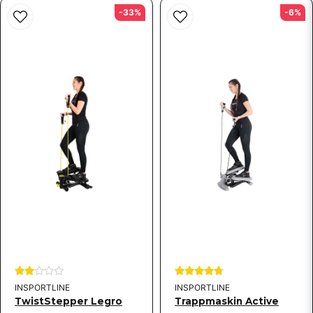
Skicka fråga
-33%
-6%
INSPORTLINE
INSPORTLINE
TwistStepper Legro
Trappmaskin Active