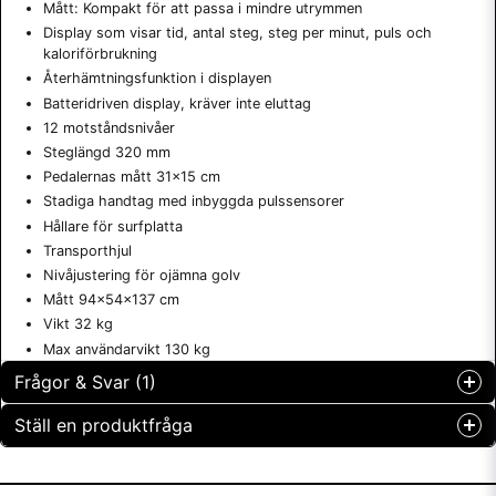
Mått: Kompakt för att passa i mindre utrymmen
Display som visar tid, antal steg, steg per minut, puls och
kaloriförbrukning
Återhämtningsfunktion i displayen
Batteridriven display, kräver inte eluttag
12 motståndsnivåer
Steglängd 320 mm
Pedalernas mått 31x15 cm
Stadiga handtag med inbyggda pulssensorer
Hållare för surfplatta
Transporthjul
Nivåjustering för ojämna golv
Mått 94x54x137 cm
Vikt 32 kg
Max användarvikt 130 kg
Frågor & Svar (1)
Ställ en produktfråga
Tanja frågade
för 8 månader sedan
question
Garanti på maskinerne, hvordan er den ? Og hvad med
Fråga oss något om denna produkten...