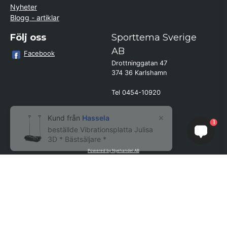
Nyheter
Blogg - artiklar
Följ oss
Sporttema Sverige
AB
Facebook
Drottninggatan 47
374 36 Karlshamn
Tel 0454-10920
×
Kund från
Hassela
1
beställde Vibrationsplatta Julisa
3D * Bästsäljare *
Powered by Nyehandel AB
if (window.location.hostname.endsWith('sporttema.se')) { var logoDiv =
document.getElementById('aaa_logo'); var trustpilotContainer =
document.getElementById('trustpilot-container'); if (trustpilotContainer) {
trustpilotContainer.style.display = 'block'; } if (logoDiv) {
logoDiv.style.display = 'block'; } } if
(window.location.hostname.endsWith('sporttema.no')) { var trustpilotNo
= document.getElementById('trustpilot-no'); if (trustpilotNo) {
trustpilotNo.style.display = 'block'; } } setTimeout(() => { if