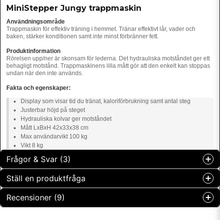
MiniStepper Jungy trappmaskin
Användningsområde
Trappmaskin för effektiv träning i hemmet. Tränar effektivt lår, vader och
baken, stärker konditionen samt inte minst förbränner fett.
Produktinformation
Rörelsen upp/ner är skonsam för lederna. Det hydrauliska motståndet ger ett
behagligt motstånd. Trappmaskinens lilla mått gör att den enkelt kan stoppas
undan när den inte används.
Fakta och egenskaper:
Display som visar tid du tränat, kaloriförbrukning samt antal steg
Justerbar höjd på steget
Hydrauliska kolvar ger motståndet
Mått LxBxH 42x33x38 cm
Max användarvikt 100 kg
Vikt 8 kg
Frågor & Svar (3)
Ställ en produktfråga
Milena frågade
för 2 år sedan
Recensioner (9)
question
Hur ofta och hur länge kan denna användas per gång?
Fråga oss något om denna produkten...