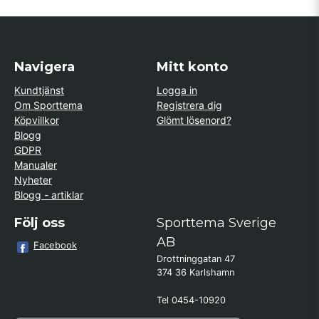
Navigera
Mitt konto
Kundtjänst
Logga in
Om Sporttema
Registrera dig
Köpvillkor
Glömt lösenord?
Blogg
GDPR
Manualer
Nyheter
Blogg - artiklar
Följ oss
Sporttema Sverige
AB
Facebook
Drottninggatan 47
374 36 Karlshamn
Tel 0454-10920