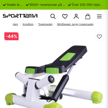
Snabb leverans
6000+ recensioner på Trustpilot
Över 200 000 nöjda kunder
Hem
Kondition
Trappmaskin
MiniStepper Jungy trappmaskin
-
44
%