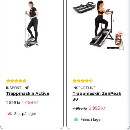
Johanna
för 8 år sedan
Supersnabb leverans! Jätte nöjd med produkten.
Rekommenderas!
Jennie
för 11 år sedan
Jag är nöjd med min maskin. Den fungerar bra, tar
liten plats och lätt att använda. Passar utmärkt
framför TV:n på kvällen.
INSPORTLINE
INSPORTLINE
Trappmaskin Active
Trappmaskin ZenPeak
30
1 499 kr
1 599 kr
6 995 kr
7 995 kr
Slut på lager
Finns i lager