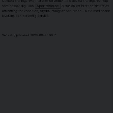
Oavsett träningsnivå, mål eller utrymme finns det ett träningsredskap
Sporttema.se
som passar dig. Hos
hittar du ett brett sortiment av
utrustning för kondition, styrka, rörlighet och rehab – alltid med snabb
leverans och personlig service.
Senast uppdaterad: 2026-08-06 09:51