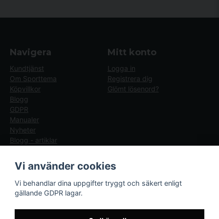
Navigera
Mitt konto
Kundtjänst
Logga in
Om Sporttema
Registrera dig
Köpvillkor
Glömt lösenord?
Blogg
GDPR
Manualer
Nyheter
Blogg - artiklar
Följ oss
Sporttema Sverige
Vi använder cookies
AB
Facebook
Vi behandlar dina uppgifter tryggt och säkert enligt
Drottninggatan 47
gällande GDPR lagar.
374 36 Karlshamn
Tel 0454-10920