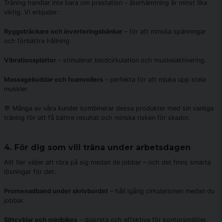
Träning handlar inte bara om prestation – återhämtning är minst lika
viktig. Vi erbjuder:
Ryggsträckare och inverteringsbänkar
– för att minska spänningar
och förbättra hållning.
Vibrationsplattor
– stimulerar blodcirkulation och muskelaktivering.
Massagekuddar och foamrollers
– perfekta för att mjuka upp stela
muskler.
💬 Många av våra kunder kombinerar dessa produkter med sin vanliga
träning för att få bättre resultat och minska risken för skador.
4. För dig som vill träna under arbetsdagen
Allt fler väljer att röra på sig medan de jobbar – och det finns smarta
lösningar för det:
Promenadband under skrivbordet
– håll igång cirkulationen medan du
jobbar.
Sittcyklar och minibikes
– diskreta och effektiva för kontorsmiljöer.