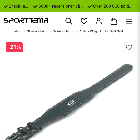
Snabb leverans
6000+ recensioner på Trustpilot
Över 200 000 nöjda kunder
Hem
Styrketräning
Träningsbälte
Abilica WeightLifting Belt S/M
-
21
%