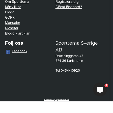
Om Sporttema
Registrera dig
Köpvillkor
Glömt lösenord?
Blogg
GDPR
Manualer
Nyheter
Blogg - artiklar
Följ oss
Sporttema Sverige
AB
Facebook
Drottninggatan 47
374 36 Karlshamn
Tel 0454-10920
×
1
Kund från
Helsingborg
beställde Minicykel MB3
Powered by Nyehandel AB
if (window.location.hostname.endsWith('sporttema.se')) { var logoDiv =
document.getElementById('aaa_logo'); var trustpilotContainer =