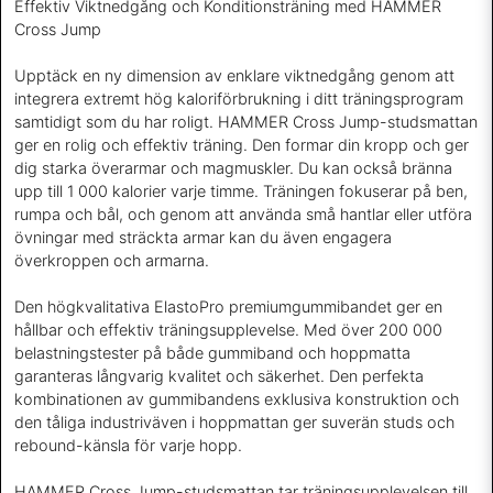
Effektiv Viktnedgång och Konditionsträning med HAMMER
Cross Jump
Upptäck en ny dimension av enklare viktnedgång genom att
integrera extremt hög kaloriförbrukning i ditt träningsprogram
samtidigt som du har roligt. HAMMER Cross Jump-studsmattan
ger en rolig och effektiv träning. Den formar din kropp och ger
dig starka överarmar och magmuskler. Du kan också bränna
upp till 1 000 kalorier varje timme. Träningen fokuserar på ben,
rumpa och bål, och genom att använda små hantlar eller utföra
övningar med sträckta armar kan du även engagera
överkroppen och armarna.
Den högkvalitativa ElastoPro premiumgummibandet ger en
hållbar och effektiv träningsupplevelse. Med över 200 000
belastningstester på både gummiband och hoppmatta
garanteras långvarig kvalitet och säkerhet. Den perfekta
kombinationen av gummibandens exklusiva konstruktion och
den tåliga industriväven i hoppmattan ger suverän studs och
rebound-känsla för varje hopp.
HAMMER Cross Jump-studsmattan tar träningsupplevelsen till