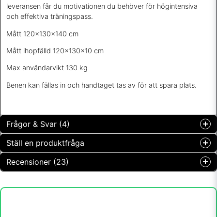
leveransen får du motivationen du behöver för högintensiva
och effektiva träningspass.
Mått 120x130x140 cm
Mått ihopfälld 120x130x10 cm
Max användarvikt 130 kg
Benen kan fällas in och handtaget tas av för att spara plats.
Frågor & Svar (4)
Ställ en produktfråga
Ishmahin frågade
för 1 år sedan
Recensioner (23)
question
Jeg trenger bruksanvisning. Vet ikke hvordan jeg fester
Fråga oss något om denna produkten...
midt-matta med alle strikkene 😅
Heidi
Butiken svarade
för 1 år sedan
66426_manual.pdf
name
Linda