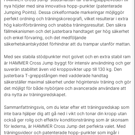
nya höjder med sina innovativa hopp-punkter (patenterade
Jumping Points). Dessa cirkelformade markeringar möjliggör
perfekt ordning och träningskoreografi, vilket resulterar i extra
hög kaloriförbränning och snabba träningsresultat. Den säkra
fällmekanismen och det justerbara handtaget ger hög säkerhet
och enkel förvaring, och det medföljande
säkerhetskantskyddet förhindrar att du trampar utanför mattan.
Med sex stabila stödpunkter mot golvet och en extra stabil ram
är HAMMER Cross Jump byggt för intensiv användning och ger
suverän stabilitet även vid kroppsvikter upp till 130 kg. Den
justerbara T-greppstången med vadderade handtag
säkerställer maximal säkerhet under högintensiv träning och gör
det möjligt för både nybörjare och avancerade användare att
dra nytta av träningsredskapet.
Sammanfattningsvis, om du letar efter ett träningsredskap som
inte bara hjälper dig att gå ned i vikt och tonar din kropp utan
också ger rolig och effektiv konditionsträning som är skonsam
för lederna, är HAMMER Cross Jump det perfekta valet. Med
träningsvideor och patenterade hopp-punkter som ingår i