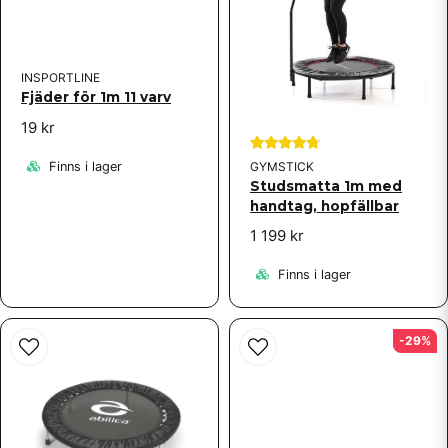
bra (tysk) instruktionsvideo på nätet för ihopsättning
av studsmattan.
INSPORTLINE
Fjäder för 1m 11 varv
19 kr
GYMSTICK
Finns i lager
Studsmatta 1m med
handtag, hopfällbar
1 199 kr
Finns i lager
-29%