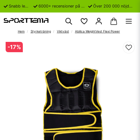
Snabb leverans
6000+ recensioner på Trustpilot
Över 200 000 nöjda kunder
Hem
Styrketräning
Viktväst
Abilica WeightVest Flexi Power
-
17
%