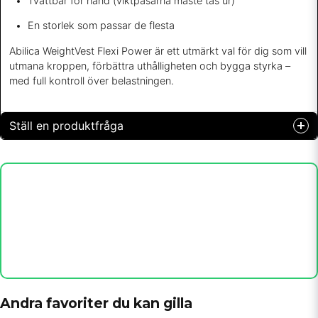
Tvättbar för hand (viktpåsarna måste tas ur)
En storlek som passar de flesta
Abilica WeightVest Flexi Power är ett utmärkt val för dig som vill
utmana kroppen, förbättra uthålligheten och bygga styrka –
med full kontroll över belastningen.
Ställ en produktfråga
question
Fråga oss något om denna produkten...
name
Namn
email
Mejladress
Andra favoriter du kan gilla