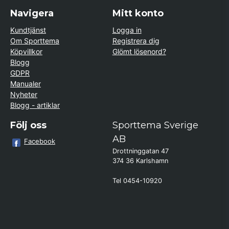
Navigera
Mitt konto
Kundtjänst
Logga in
Om Sporttema
Registrera dig
Köpvillkor
Glömt lösenord?
Blogg
GDPR
Manualer
Nyheter
Blogg - artiklar
Följ oss
Sporttema Sverige
AB
Facebook
Drottninggatan 47
374 36 Karlshamn
Tel 0454-10920
Kund från
Växjö
beställde Motionscykel AL2 Bäst i