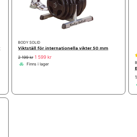
BODY SOLID
r
Viktställ för internationella vikter 50 mm
1 599 kr
2 199 kr
Finns i lager
1