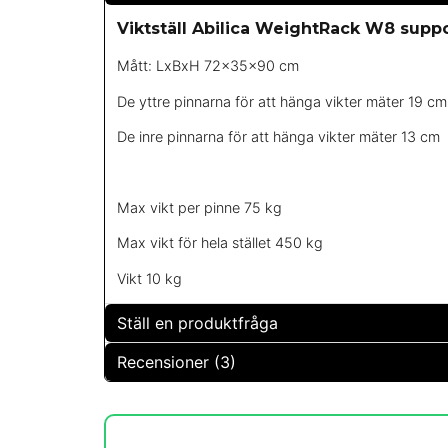
Viktställ Abilica WeightRack W8 supp
Mått: LxBxH 72x35x90 cm
De yttre pinnarna för att hänga vikter mäter 19 cm
De inre pinnarna för att hänga vikter mäter 13 cm
Max vikt per pinne 75 kg
Max vikt för hela stället 450 kg
Vikt 10 kg
Ställ en produktfråga
Recensioner (3)
question
Fråga oss något om denna produkten...
Daniel
för 4 år sedan