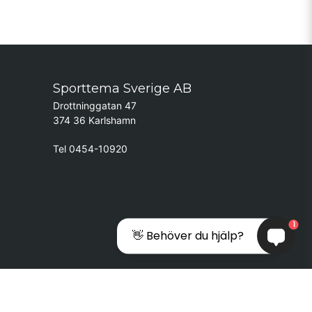
Sporttema Sverige AB
Drottninggatan 47
374 36 Karlshamn
Tel 0454-10920
1
👋 Behöver du hjälp?
lementById('trustpilot-container'); if (trustpilotContainer) {
) { var trustpilotNo = document.getElementById('trustpilot-no'); if
ySelector('.accordion-button[aria-label="Egenskaper"]'); if (egenskap) {