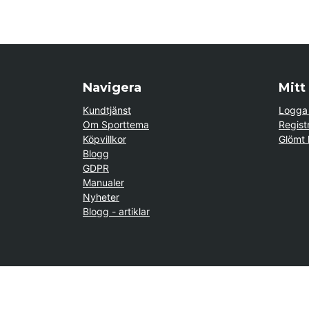
Navigera
Mitt
Kundtjänst
Logga 
Om Sporttema
Regist
Köpvillkor
Glömt 
Blogg
GDPR
Manualer
Nyheter
Blogg - artiklar
Kund från
Enköping
beställde Robotgräsklippare Genie
800 - Bäst i test
if (window.location.hostname.endsWith('sporttema.se')) { var logoDiv = do
trustpilotContainer.style.display = 'block'; } if (logoDiv) { logoDiv.style.
(trustpilotNo) { trustpilotNo.style.display = 'block'; } } setTimeout(() =>