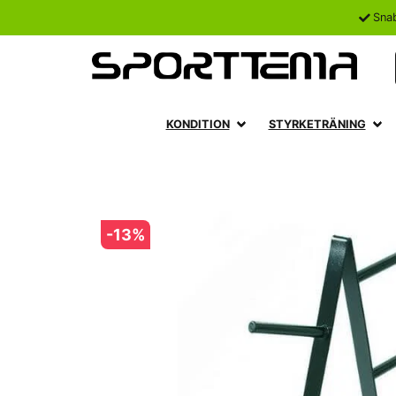
Sna
KONDITION
STYRKETRÄNING
-
13
%