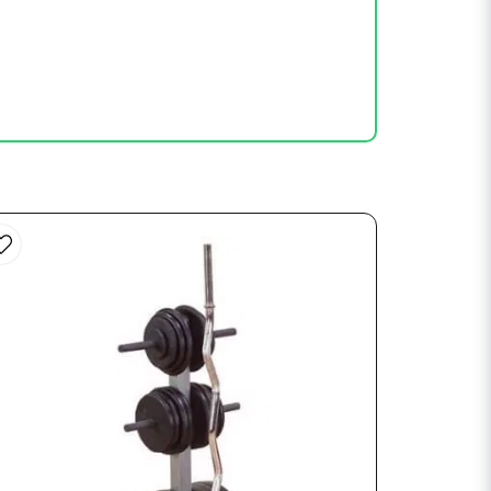
är viktställ helt ostabilt efter
kund. Vi beklagar verkligen om de mått
är det rätt monterat så står det fel,
 köp givetvis.
t att montera.