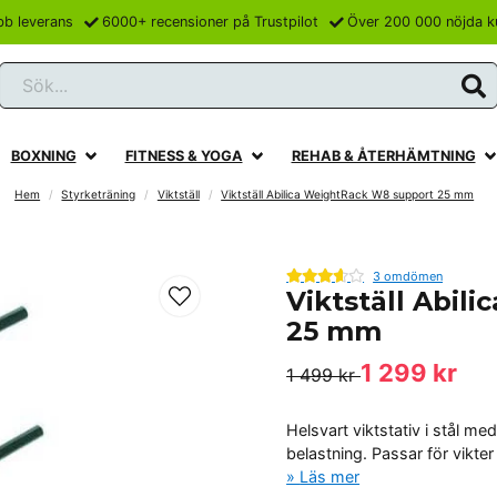
bb leverans
6000+ recensioner på Trustpilot
Över 200 000 nöjda k
Sök...
BOXNING
FITNESS & YOGA
REHAB & ÅTERHÄMTNING
Hem
Styrketräning
Viktställ
Viktställ Abilica WeightRack W8 support 25 mm
3 omdömen
Viktställ Abil
25 mm
1 299 kr
1 499 kr
Helsvart viktstativ i stål me
belastning. Passar för vikte
Läs mer