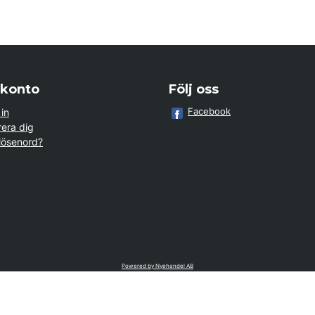
 konto
Följ oss
Facebook
in
rera dig
lösenord?
Powered by Nyehandel AB
cument.getElementById('aaa_logo'); var trustpilotContainer = document.getE
display = 'block'; } } if (window.location.hostname.endsWith('sporttema.no')
 { if (document.querySelector('.accordion')) { let egenskap = document.quer