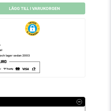
LÄGG TILL I VARUKORGEN
A
el
 och lager sedan 2003