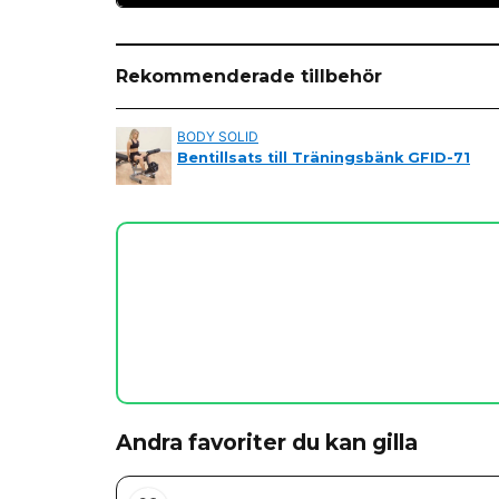
question
Fråga oss något om denna produkten...
Rekommenderade tillbehör
BODY SOLID
name
Bentillsats till Träningsbänk GFID-71
Namn
Ja, ni får publicera min fråga
Andra favoriter du kan gilla