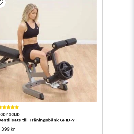
BODY SOLID
Bentillsats till Träningsbänk GFID-71
1 399 kr