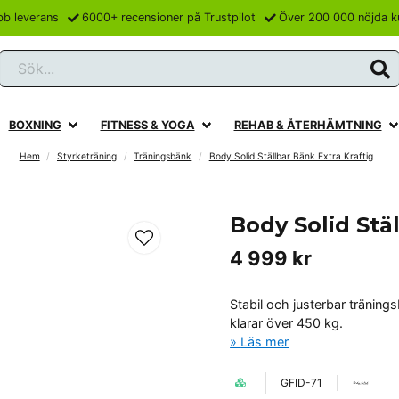
bb leverans
6000+ recensioner på Trustpilot
Över 200 000 nöjda k
Sök...
BOXNING
FITNESS & YOGA
REHAB & ÅTERHÄMTNING
Hem
Styrketräning
Träningsbänk
Body Solid Ställbar Bänk Extra Kraftig
Body Solid Stä
4 999 kr
Stabil och justerbar träning
klarar över 450 kg.
Läs mer
GFID-71