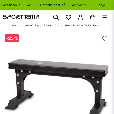
Snabb leverans
6000+ recensioner på Trustpilot
Över 200 000 nöjda kunder
Hem
Styrketräning
Träningsbänk
Abilica Premium WeightBench
-
25
%