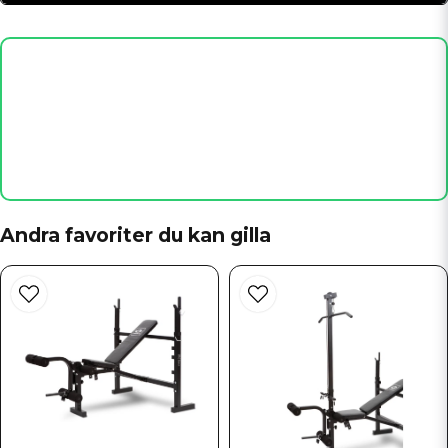
question
Fråga oss något om denna produkten...
name
Namn
email
Mejladress
Andra favoriter du kan gilla
Ja, ni får publicera min fråga