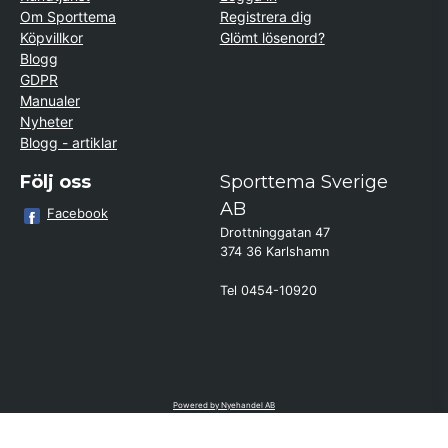
Om Sporttema
Registrera dig
Köpvillkor
Glömt lösenord?
Blogg
GDPR
Manualer
Nyheter
Blogg - artiklar
Följ oss
Sporttema Sverige
AB
Facebook
Drottninggatan 47
374 36 Karlshamn
Tel 0454-10920
×
Kund från
Gävle
beställde Motionscykel AL2 Bäst i
Test (S Kinomap/Swift - Svart)
Powered by Nyehandel AB
if (window.location.hostname.endsWith('sporttema.se')) { var logoDiv =
document.getElementById('aaa_logo'); var trustpilotContainer =