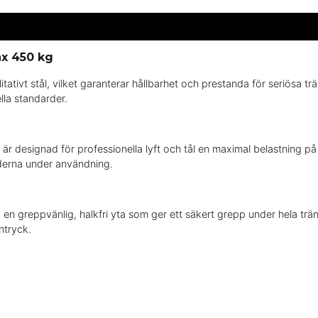
x 450 kg
alitativt stål, vilket garanterar hållbarhet och prestanda för seriös
lla standarder.
 designad för professionella lyft och tål en maximal belastning på
ederna under användning.
n greppvänlig, halkfri yta som ger ett säkert grepp under hela trän
ntryck.