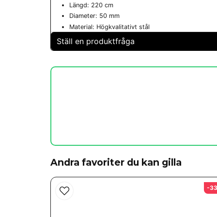
Längd: 220 cm
Diameter: 50 mm
Material: Högkvalitativt stål
Ställ en produktfråga
question
Fråga oss något om denna produkten...
name
Namn
Andra favoriter du kan gilla
Ja, ni får publicera min fråga
-3