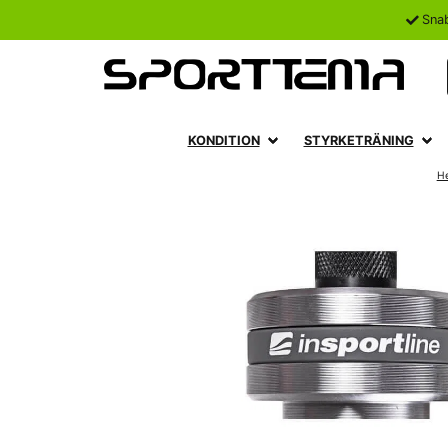
Sna
KONDITION
STYRKETRÄNING
H