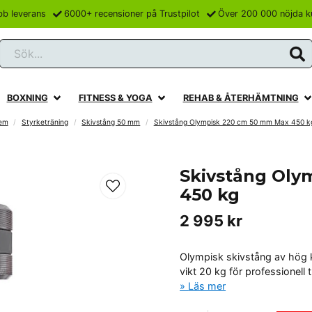
bb leverans
6000+ recensioner på Trustpilot
Över 200 000 nöjda k
Sök...
BOXNING
FITNESS & YOGA
REHAB & ÅTERHÄMTNING
em
Styrketräning
Skivstång 50 mm
Skivstång Olympisk 220 cm 50 mm Max 450 k
Skivstång Oly
450 kg
2 995 kr
Olympisk skivstång av hög 
vikt 20 kg för professionell t
Läs mer