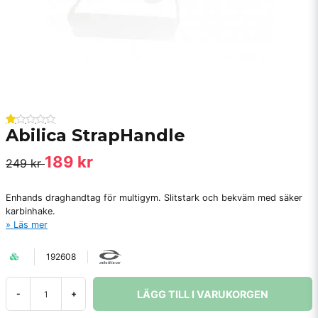
Abilica StrapHandle
189 kr
249 kr
Enhands draghandtag för multigym. Slitstark och bekväm med säker
karbinhake.
Läs mer
192608
LÄGG TILL I VARUKORGEN
-
+