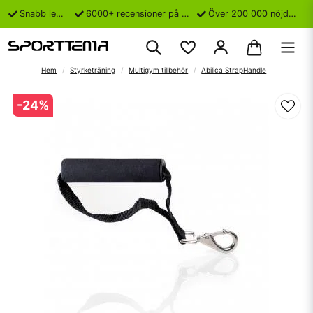
Snabb leverans
6000+ recensioner på Trustpilot
Över 200 000 nöjda kunder
Hem
Styrketräning
Multigym tillbehör
Abilica StrapHandle
-
24
%