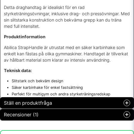
Detta draghandtag är idealiskt för en rad
styrketräningsövningar, inklusive drag- och pressövningar. Med
sin slitstarka konstruktion och bekväma grepp kan du träna
med full intensitet.
Produktinformation
Abilica StrapHandle är utrustat med en säker karbinhake som
enkelt kan fästas på olika gymmaskiner. Handtaget är tillverkat
av hållbart material som klarar av intensiv användning.
Teknisk data:
Slitstark och bekväm design
Säker karbinhake för enkel fastsättning
Perfekt för multigym och andra styrketräningsredskap
Ställ en produktfråga
Recensioner (1)
question
Fråga oss något om denna produkten...
-