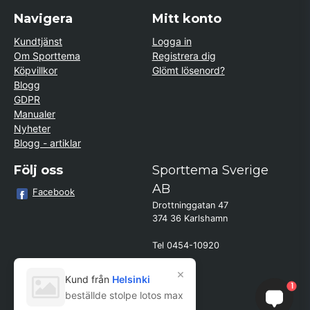
Navigera
Mitt konto
Kundtjänst
Logga in
Om Sporttema
Registrera dig
Köpvillkor
Glömt lösenord?
Blogg
GDPR
Manualer
Nyheter
Blogg - artiklar
Följ oss
Sporttema Sverige
AB
Facebook
Drottninggatan 47
374 36 Karlshamn
Tel 0454-10920
×
Kund från
Helsinki
1
beställde stolpe lotos max