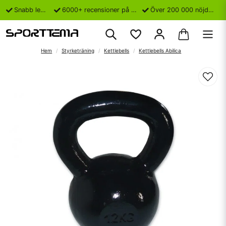
Snabb leverans
6000+ recensioner på Trustpilot
Över 200 000 nöjda kunder
Hem
Styrketräning
Kettlebells
Kettlebells Abilica