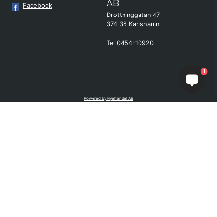
AB
Facebook
Drottninggatan 47
374 36 Karlshamn
Tel 0454-10920
×
Kund från
Karlskoga
1
beställde Robotgräsklippare Genie
800 - Bäst i test
Powered by Nyehandel AB
if (window.location.hostname.endsWith('sporttema.se')) { var logoDiv =
document.getElementById('aaa_logo'); var trustpilotContainer =
document.getElementById('trustpilot-container'); if (trustpilotContainer) {
trustpilotContainer.style.display = 'block'; } if (logoDiv) {
logoDiv.style.display = 'block'; } } if
(window.location.hostname.endsWith('sporttema.no')) { var trustpilotNo
= document.getElementById('trustpilot-no'); if (trustpilotNo) {
trustpilotNo.style.display = 'block'; } } setTimeout(() => { if
(document.querySelector('.accordion')) { let egenskap =
document.querySelector('.accordion-button[aria-label="Egenskaper"]'); if
(egenskap) { egenskap.click(); } let reviewBtn =
document.querySelector('#product-reviews.accordion-button'); if