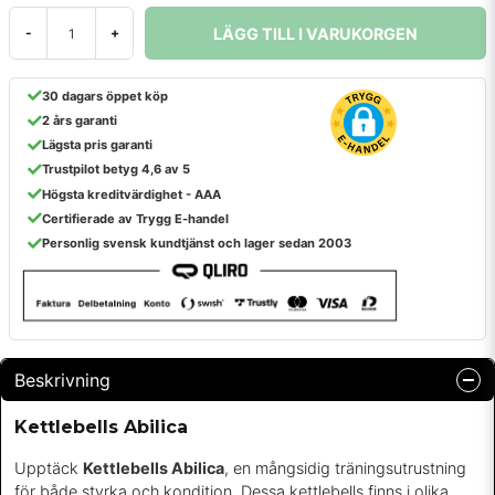
LÄGG TILL I VARUKORGEN
-
+
30 dagars öppet köp
2 års garanti
Lägsta pris garanti
Trustpilot betyg 4,6 av 5
Högsta kreditvärdighet - AAA
Certifierade av Trygg E-handel
Personlig svensk kundtjänst och lager sedan 2003
Beskrivning
Kettlebells Abilica
Upptäck
Kettlebells Abilica
, en mångsidig träningsutrustning
för både styrka och kondition. Dessa kettlebells finns i olika