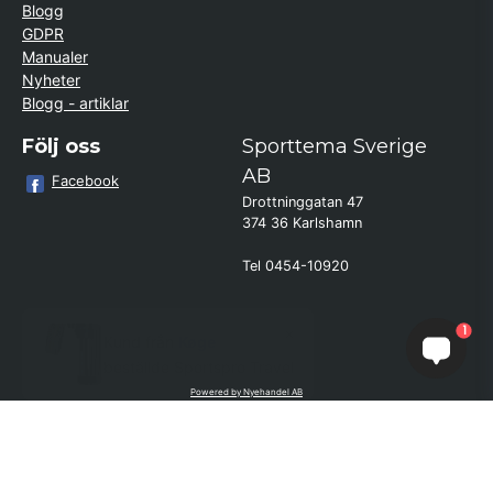
Blogg
GDPR
Manualer
Nyheter
Blogg - artiklar
Följ oss
Sporttema Sverige
AB
Facebook
Drottninggatan 47
374 36 Karlshamn
Tel 0454-10920
×
Kund från
Køge
1
beställde Sportspro Travel
Powered by Nyehandel AB
if (window.location.hostname.endsWith('sporttema.se')) { var logoDiv =
document.getElementById('aaa_logo'); var trustpilotContainer =
document.getElementById('trustpilot-container'); if (trustpilotContainer) {
trustpilotContainer.style.display = 'block'; } if (logoDiv) {