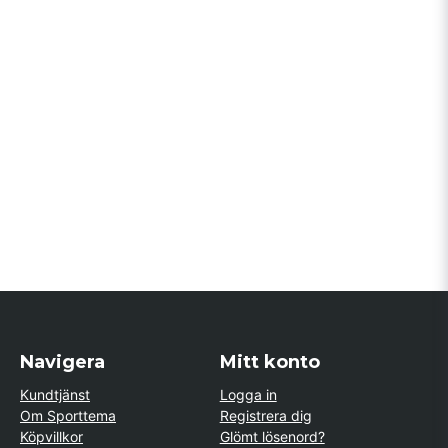
Navigera
Mitt konto
Kundtjänst
Logga in
Om Sporttema
Registrera dig
Köpvillkor
Glömt lösenord?