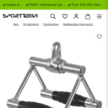
Snabb leverans
6000+ recensioner på Trustpilot
Över 200 000 nöjda kunder
Hem
Styrketräning
Draghandtag
Roddhandtag med gummi