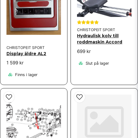
kommentar: Tyvärr har många artiklar haft lång
leveranstid på grund av Corona. Vi beklagar
verkligen detta.
Skicka fråga
Anders Leijon
CHRISTOPEIT SPORT
för 6 år sedan
Hydraulisk kolv till
Bra service & snabb leverans
roddmaskin Accord
CHRISTOPEIT SPORT
699 kr
Display äldre AL2
1 599 kr
Slut på lager
Finns i lager