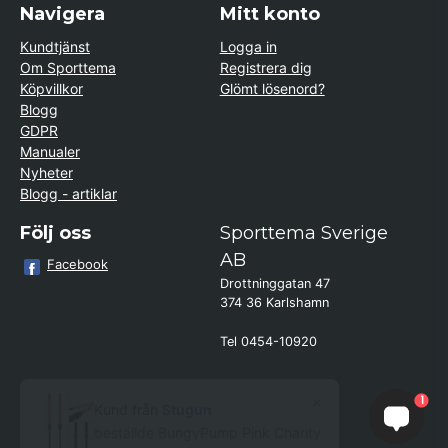
Navigera
Mitt konto
Kundtjänst
Logga in
Om Sporttema
Registrera dig
Köpvillkor
Glömt lösenord?
Blogg
GDPR
Manualer
Nyheter
Blogg - artiklar
Följ oss
Sporttema Sverige
AB
Facebook
Drottninggatan 47
374 36 Karlshamn
Tel 0454-10920
×
Kund från
Stugun
1
beställde BungyPump Pink Charity