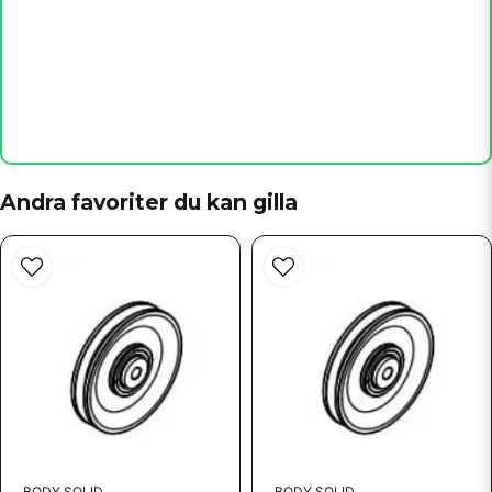
name
Namn
email
Mejladress
Andra favoriter du kan gilla
Ja, ni får publicera min fråga
Skicka fråga
BODY SOLID
BODY SOLID