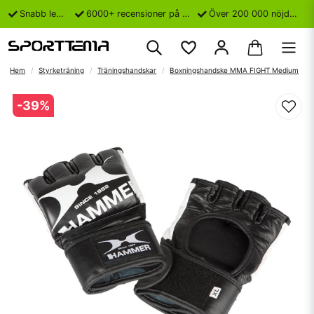
Snabb leverans
6000+ recensioner på Trustpilot
Över 200 000 nöjda kunder
Hem
Styrketräning
Träningshandskar
Boxningshandske MMA FIGHT Medium
-
39
%