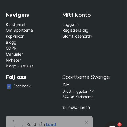
Navigera
Mitt konto
Kundtjänst
Logga in
Om Sporttema
Registrera dig
Köpvillkor
Glömt lösenord?
Blogg
GDPR
Manualer
Nyheter
Blogg - artiklar
Följ oss
Sporttema Sverige
AB
Facebook
Drottninggatan 47
374 36 Karlshamn
Tel 0454-10920
×
Kund från
Lund
1