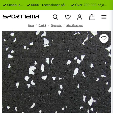
Snabb leverans
6000+ recensioner på Trustpilot
Över 200 000 nöjda kunder
Hem
Övrigt
Gymgolv
Alex Gymgolv