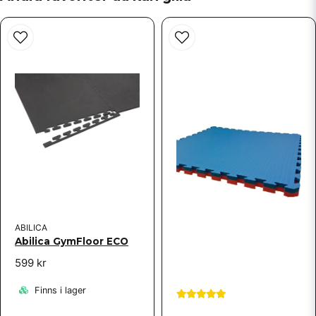
Ja, ni får publicera min fråga
Skicka fråga
ABILICA
Abilica GymFloor ECO
599 kr
Finns i lager