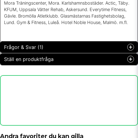
Mora Träningscenter, Mora. Karlshamnsbostäder. Actic, Täby.
KFUM, Uppsala Vätter Rehab, Askersund. Everytime Fitness,
Gävle. Bromölla Atletklubb. Glasmästarnas Fastighetsbolag,
Lund. Gym & Fitness, Luleå. Hotel Noble House, Malmö. m.fl.
Frågor & Svar (1)
Ställ en produktfråga
Martin Wild frågade
för 1 år sedan
question
Vad skulle 8kvm kosta
Fråga oss något om denna produkten...
Butiken svarade
För närvarande 495 x 8 =3 960
Lägg 8 st i varukorgen
name
Namn
email
Mejladress
Andra favoriter du kan gilla