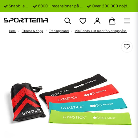
Snabb leverans
6000+ recensioner på Trustpilot
Över 200 000 nöjda kunder
Hem
Fitness & Yoga
Träningsband
MiniBands 4 st med förvaringspåse