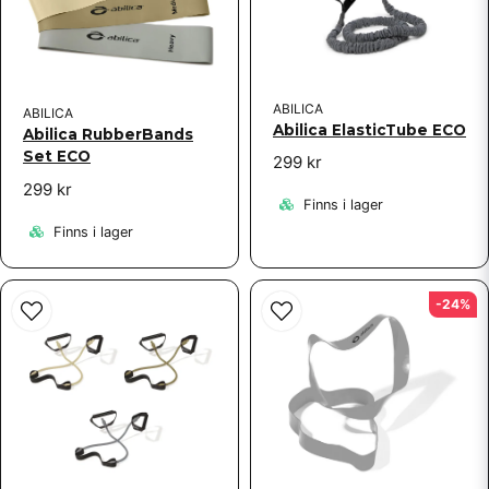
ABILICA
ABILICA
Skicka fråga
Abilica ElasticTube ECO
Abilica RubberBands
Set ECO
299 kr
299 kr
Finns i lager
Finns i lager
-24%