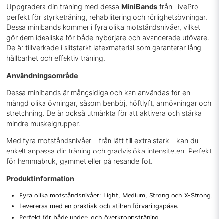
Uppgradera din träning med dessa
MiniBands
från LivePro –
perfekt för styrketräning, rehabilitering och rörlighetsövningar.
Dessa minibands kommer i fyra olika motståndsnivåer, vilket
gör dem idealiska för både nybörjare och avancerade utövare.
De är tillverkade i slitstarkt latexmaterial som garanterar lång
hållbarhet och effektiv träning.
Användningsområde
Dessa minibands är mångsidiga och kan användas för en
mängd olika övningar, såsom benböj, höftlyft, armövningar och
stretchning. De är också utmärkta för att aktivera och stärka
mindre muskelgrupper.
Med fyra motståndsnivåer – från lätt till extra stark – kan du
enkelt anpassa din träning och gradvis öka intensiteten. Perfekt
för hemmabruk, gymmet eller på resande fot.
Produktinformation
Fyra olika motståndsnivåer: Light, Medium, Strong och X-Strong.
Levereras med en praktisk och stilren förvaringspåse.
Perfekt för både under- och överkroppsträning.