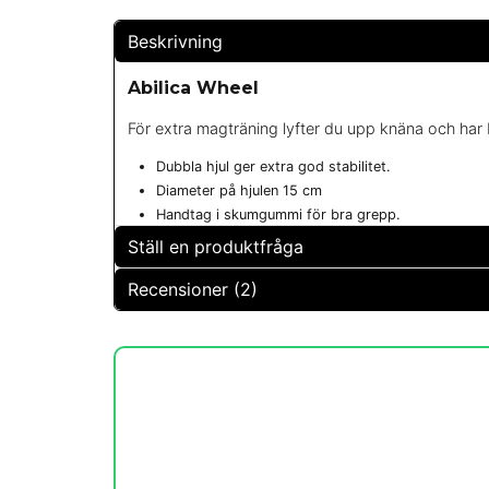
Beskrivning
Abilica Wheel
För extra magträning lyfter du upp knäna och har 
Dubbla hjul ger extra god stabilitet.
Diameter på hjulen 15 cm
Handtag i skumgummi för bra grepp.
Ställ en produktfråga
Recensioner (2)
question
Fråga oss något om denna produkten...
Jon
för 8 år sedan
very good
name
Namn
Emil
för 15 år sedan
Bra kvalité! Kändes mycket i axlar/skuldror efteråt