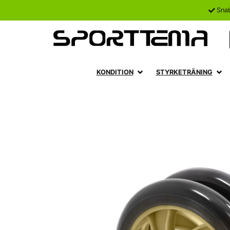
Sna
KONDITION
STYRKETRÄNING