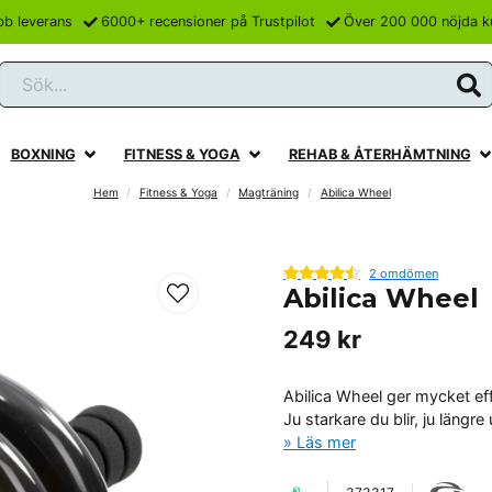
bb leverans
6000+ recensioner på Trustpilot
Över 200 000 nöjda k
Sök...
BOXNING
FITNESS & YOGA
REHAB & ÅTERHÄMTNING
Hem
Fitness & Yoga
Magträning
Abilica Wheel
2 omdömen
Abilica Wheel
249 kr
Abilica Wheel ger mycket eff
Ju starkare du blir, ju längre u
Läs mer