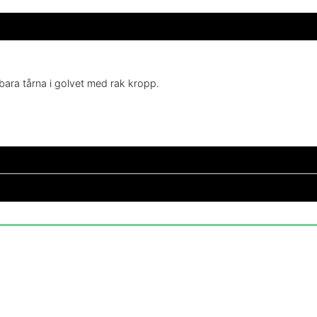
bara tårna i golvet med rak kropp.
email
Mejladress
! Tog inte så mycket i magen som jag förväntat (fast det beror nog på