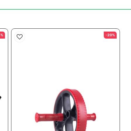
röka ryggen när man använde "hjulet". Detta för att inte överbelast
4%
-20%
Skicka fråga