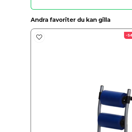
på Youtube, där en snubbe visade att man skulle k
Ja, ni får publicera min fråga
Andra favoriter du kan gilla
-5