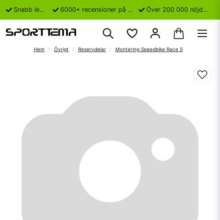
Snabb leverans
6000+ recensioner på Trustpilot
Över 200 000 nöjda kunder
Hem
Övrigt
Reservdelar
Montering Speedbike Race S