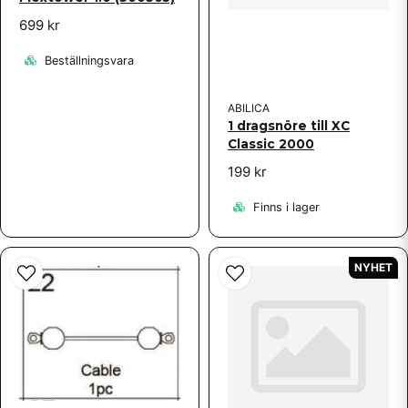
för 2 år sedan
Garanti delar från Sporttema hanterad med
699 kr
toppservice från Sporttema.
Beställningsvara
Bernt
för 2 år sedan
ABILICA
Passar perfekt
1 dragsnöre till XC
Classic 2000
199 kr
Finns i lager
NYHET