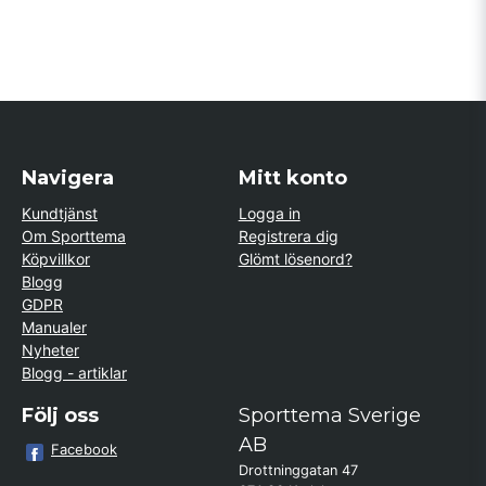
Navigera
Mitt konto
Kundtjänst
Logga in
Om Sporttema
Registrera dig
Köpvillkor
Glömt lösenord?
Blogg
GDPR
Manualer
Nyheter
Blogg - artiklar
Följ oss
Sporttema Sverige
AB
Facebook
Drottninggatan 47