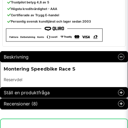
Trustpilot betyg 4,6 av 5
Högsta kreditvärdighet - AAA
Certifierade av Trygg E-handel
Personlig svensk kundtjänst och lager sedan 2003
Beskrivning
Montering Speedbike Race S
Reservdel
Ställ en produktfråga
Recensioner (8)
question
Fråga oss något om denna produkten...
Christina
för 4 månader sedan