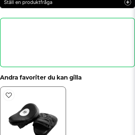
Ställ en produktfråga
question
Fråga oss något om denna produkten...
name
Namn
email
Mejladress
Andra favoriter du kan gilla
Ja, ni får publicera min fråga