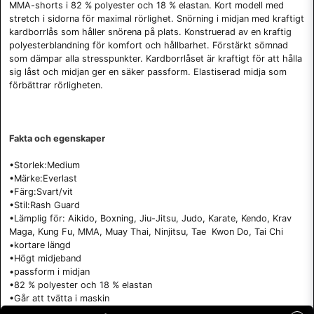
MMA-shorts i 82 % polyester och 18 % elastan. Kort modell med
stretch i sidorna för maximal rörlighet. Snörning i midjan med kraftigt
kardborrlås som håller snörena på plats. Konstruerad av en kraftig
polyesterblandning för komfort och hållbarhet. Förstärkt sömnad
som dämpar alla stresspunkter. Kardborrlåset är kraftigt för att hålla
sig låst och midjan ger en säker passform. Elastiserad midja som
förbättrar rörligheten.
Fakta och egenskaper
•Storlek:Medium
•Märke:Everlast
•Färg:Svart/vit
•Stil:Rash Guard
•Lämplig för: Aikido, Boxning, Jiu-Jitsu, Judo, Karate, Kendo, Krav
Maga, Kung Fu, MMA, Muay Thai, Ninjitsu, Tae Kwon Do, Tai Chi
•kortare längd
•Högt midjeband
•passform i midjan
•82 % polyester och 18 % elastan
•Går att tvätta i maskin