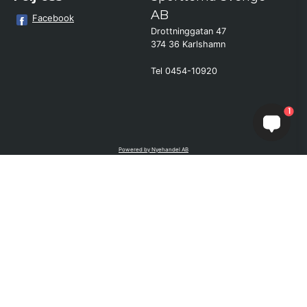
AB
Facebook
Drottninggatan 47
374 36 Karlshamn
Tel 0454-10920
Kund från
Julita
1
beställde Robotgräsklippare Genie
800 - Bäst i test
Powered by Nyehandel AB
if (window.location.hostname.endsWith('sporttema.se')) { var logoDiv =
document.getElementById('aaa_logo'); var trustpilotContainer =
document.getElementById('trustpilot-container'); if (trustpilotContainer) {
trustpilotContainer.style.display = 'block'; } if (logoDiv) {
logoDiv.style.display = 'block'; } } if
(window.location.hostname.endsWith('sporttema.no')) { var trustpilotNo
= document.getElementById('trustpilot-no'); if (trustpilotNo) {
trustpilotNo.style.display = 'block'; } } setTimeout(() => { if
(document.querySelector('.accordion')) { let egenskap =
document.querySelector('.accordion-button[aria-label="Egenskaper"]'); if
(egenskap) { egenskap.click(); } let reviewBtn =
document.querySelector('#product-reviews.accordion-button'); if