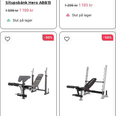
Situpsbänk Hero ABB15
1 195 kr
1 295 kr
1 199 kr
1 599 kr
Slut på lager
Slut på lager
-30%
-50%