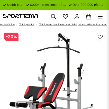
Snabb leverans
6000+ recensioner på Trustpilot
Över 200 000 nöjda kunder
tyrketräning
Träningsbänk
Träningsstation Bastet med bänk, dragstation och armcurl
-
20
%