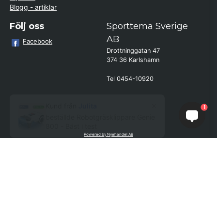
Blogg - artiklar
Följ oss
Sporttema Sverige
AB
Facebook
Drottninggatan 47
374 36 Karlshamn
Tel 0454-10920
×
Kund från
Julita
1
beställde Robotgräsklippare Genie
800 - Bäst i test
Powered by Nyehandel AB
if (window.location.hostname.endsWith('sporttema.se')) { var logoDiv =
document.getElementById('aaa_logo'); var trustpilotContainer =
document.getElementById('trustpilot-container'); if (trustpilotContainer) {
trustpilotContainer.style.display = 'block'; } if (logoDiv) {
logoDiv.style.display = 'block'; } } if
(window.location.hostname.endsWith('sporttema.no')) { var trustpilotNo
= document.getElementById('trustpilot-no'); if (trustpilotNo) {
trustpilotNo.style.display = 'block'; } } setTimeout(() => { if
(document.querySelector('.accordion')) { let egenskap =