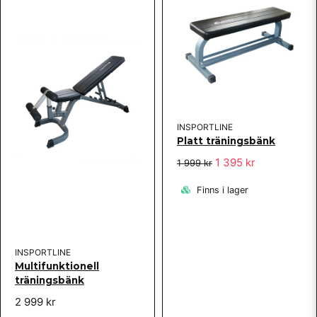
Däremot vill jag ge en eloge till bra kundservice och
snabba mailsvar.
Steffe
för 5 år sedan
Mycket för pengarna
Skicka fråga
INSPORTLINE
Platt träningsbänk
1 395 kr
1 999 kr
Finns i lager
INSPORTLINE
Multifunktionell
träningsbänk
2 999 kr