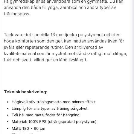
Få gymredskap är så användbara som en gymmatta. Du kan
använda den både till yoga, aerobics och andra typer av
träningspass.
Tack vare det speciella 16 mm tjocka polystyrenet och den
höga komforten som den ger, kan mattan användas även för
svåra eller repeterande rutiner. Den är tillverkad av
kvalitetsmaterial som är mycket motståndskraftigt mot slitage,
fukt och svett, vilket ger en lång livslängd.
Teknisk beskrivning:
Högkvalitativ träningsmatta med minneseffekt
Lämplig för alla typer av träning på golvet
Två hål med metallfoder för hängning
Material: 100% EPS (strängsprutad polystyren)
Mått: 180 x 60 cm