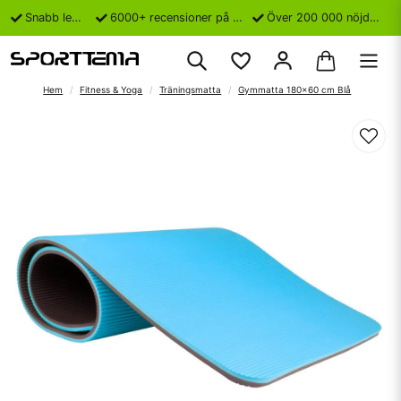
Snabb leverans
6000+ recensioner på Trustpilot
Över 200 000 nöjda kunder
Hem
Fitness & Yoga
Träningsmatta
Gymmatta 180x60 cm Blå