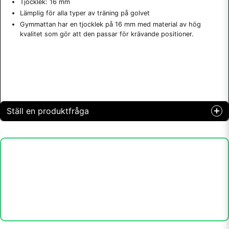
Tjocklek: 16 mm
Lämplig för alla typer av träning på golvet
Gymmattan har en tjocklek på 16 mm med material av hög
kvalitet som gör att den passar för krävande positioner.
Ställ en produktfråga
question
Fråga oss något om denna produkten...
name
Namn
email