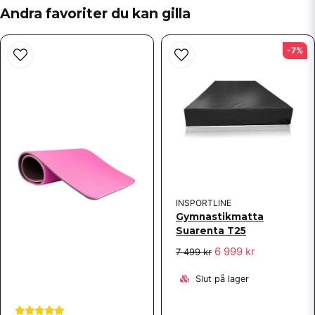
Mejladress
Andra favoriter du kan gilla
-7%
Ja, ni får publicera min fråga
Skicka fråga
INSPORTLINE
Gymnastikmatta
Suarenta T25
6 999 kr
7 499 kr
Slut på lager