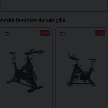
Ja, ni får publicera min fråga
Andra favoriter du kan gilla
-25%
-16%
Skicka fråga