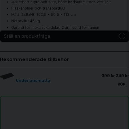
Justerbart styre och säte, både horisontellt och vertikalt
Flaskeholder och transporthjul
Mått (LxBxH): 102,5 x 50,5 x 113 cm
Nettovikt: 45 kg
Garanti för mekaniska delar: 2 år, livstid för ramen
Ställ en produktfråga
question
Fråga oss något om denna produkten...
Rekommenderade tillbehör
399 kr
349 kr
name
Underlagsmatta
Namn
KÖP
email
Mejladress