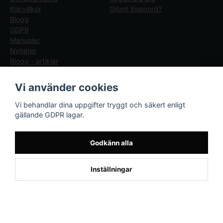
Köpvillkor
Glömt lösenord?
Blogg
GDPR
Manualer
Nyheter
Blogg - artiklar
Följ oss
Sporttema Sverige
Vi använder cookies
AB
Facebook
Vi behandlar dina uppgifter tryggt och säkert enligt
Drottninggatan 47
gällande GDPR lagar.
374 36 Karlshamn
Tel 0454-10920
Godkänn alla
×
Kund från
Aalborg SV
1
beställde Cable Flextower 2.0
Inställningar
(374722)
Powered by Nyehandel AB
if (window.location.hostname.endsWith('sporttema.se')) { var logoDiv =
document.getElementById('aaa_logo'); var trustpilotContainer =
document.getElementById('trustpilot-container'); if (trustpilotContainer) {