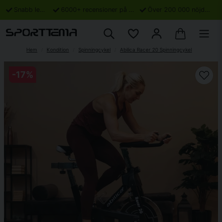
Snabb leverans
6000+ recensioner på Trustpilot
Över 200 000 nöjda kunder
Hem
Kondition
Spinningcykel
Abilica Racer 20 Spinningcykel
-
17
%