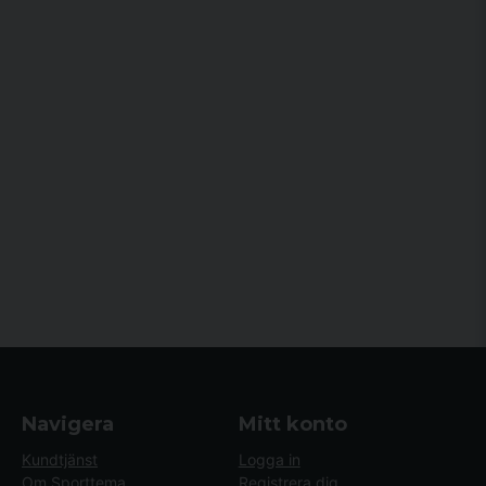
Navigera
Mitt konto
Kundtjänst
Logga in
Om Sporttema
Registrera dig