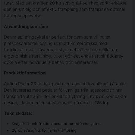
turer. Med sitt kraftiga 20 kg svänghjul och kedjedrift erbjuder
den en smidig och effektiv trampning som främjar en optimal
träningsupplevelse.
Användningsområde
Denna spinningcykel är perfekt för dem som vill ha en
platsbesparande lösning utan att kompromissa med
funktionaliteten. Justerbart styre och säte säkerställer en
ergonomisk sittställning, vilket gör det enkelt att skräddarsy
cykeln efter individuella behov och preferenser.
Produktinformation
Abilica Racer 20 är designad med användarvänlighet i åtanke.
Den levereras med pedaler för vanliga träningsskor och har
transporthjul framtill för enkel förflyttning. Trots sin kompakta
design, klarar den en användarvikt på upp till 125 kg.
Teknisk data:
Kedjedrift och friktionsbaserat motståndssystem
20 kg svänghjul för jämn trampning