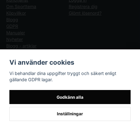
Om Sporttema
Registrera dig
Köpvillkor
Glömt lösenord?
Blogg
GDPR
Manualer
Nyheter
Blogg - artiklar
Följ oss
Sporttema Sverige
Vi använder cookies
AB
Facebook
Vi behandlar dina uppgifter tryggt och säkert enligt
Drottninggatan 47
gällande GDPR lagar.
374 36 Karlshamn
Tel 0454-10920
Godkänn alla
×
Kund från
Fridlevstad
1
Inställningar
beställde Robotgräsklippare Genie
800 - Bäst i test
Powered by Nyehandel AB
if (window.location.hostname.endsWith('sporttema.se')) { var logoDiv =
document.getElementById('aaa_logo'); var trustpilotContainer =