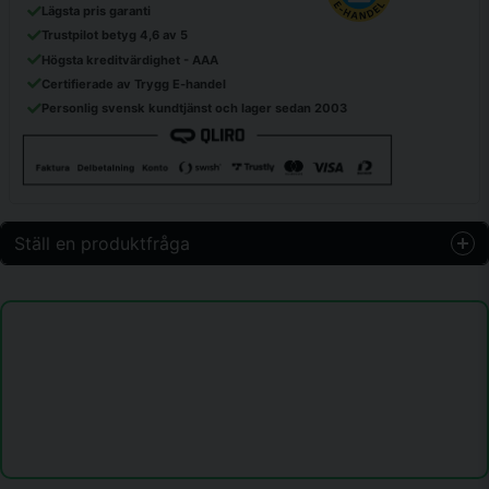
Lägsta pris garanti
Trustpilot betyg 4,6 av 5
Högsta kreditvärdighet - AAA
Certifierade av Trygg E-handel
Personlig svensk kundtjänst och lager sedan 2003
Ställ en produktfråga
question
Fråga oss något om denna produkten...
name
Namn