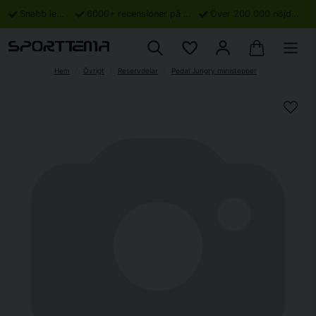
Snabb leverans
6000+ recensioner på Trustpilot
Över 200 000 nöjda kunder
Hem
Övrigt
Reservdelar
Pedal Jungry ministepper