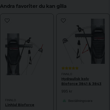
email
Mejladress
Andra favoriter du kan gilla
Ja, ni får publicera min fråga
Skicka fråga
FINNLO
Hydraulisk kolv
Bioforce 3841 & 3843
995 kr
FINNLO
Beställningsvara
Linhjul Bioforce