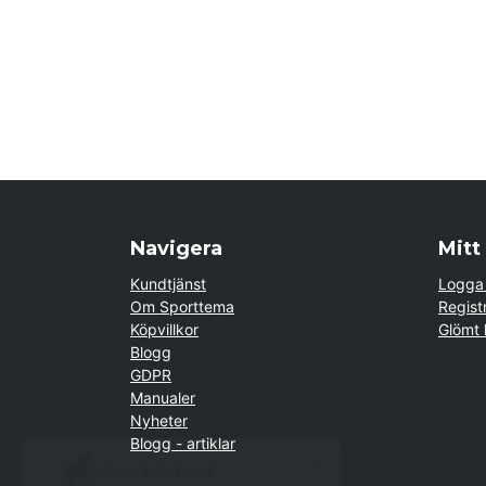
Navigera
Mitt
Kundtjänst
Logga 
Om Sporttema
Regist
Köpvillkor
Glömt 
Blogg
GDPR
Manualer
Nyheter
×
Blogg - artiklar
Kund från
Lund
beställde Ryggsträckare Verge