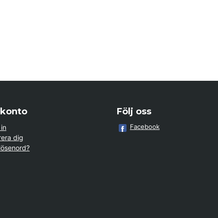
 konto
Följ oss
Facebook
in
rera dig
lösenord?