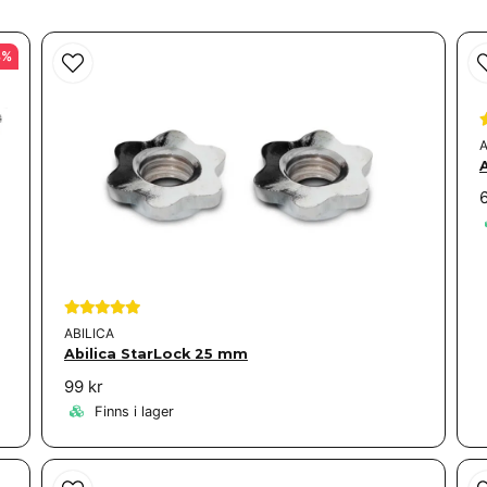
8%
A
Skicka fråga
ABILICA
Abilica StarLock 25 mm
99 kr
Finns i lager