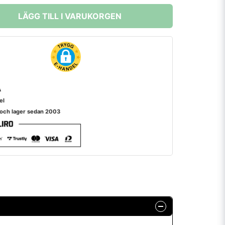
LÄGG TILL I VARUKORGEN
A
el
 och lager sedan 2003