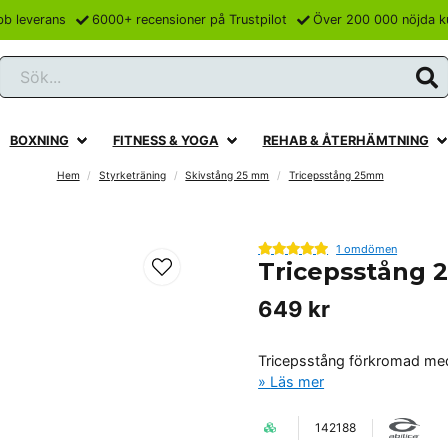
bb leverans
6000+ recensioner på Trustpilot
Över 200 000 nöjda k
Sök...
BOXNING
FITNESS & YOGA
REHAB & ÅTERHÄMTNING
Hem
Styrketräning
Skivstång 25 mm
Tricepsstång 25mm
1 omdömen
Tricepsstång
649 kr
Tricepsstång förkromad med
Läs mer
142188