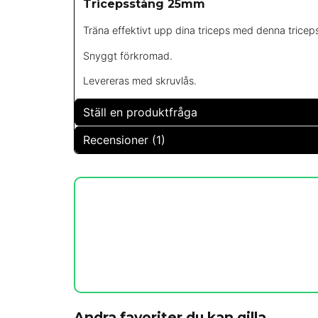
Tricepsstång 25mm
Träna effektivt upp dina triceps med denna tricep
Snyggt förkromad.
Levereras med skruvlås.
Ställ en produktfråga
Recensioner (1)
question
Fråga oss något om denna produkten...
Andreas
för 8 år sedan
Fyller sin funktion. Ett måste för hemmagymmet!
name
Namn
Ja, ni får publicera min fråga
Andra favoriter du kan gilla