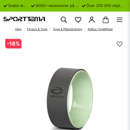
Snabb leverans
6000+ recensioner på Trustpilot
Över 200 000 nöjda kunder
Hem
Fitness & Yoga
Yoga & Pilatesträning
Abilica YogaWheel
-
18
%