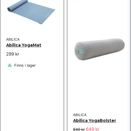
Ja, ni får publicera min fråga
ABILICA
Abilica YogaMat
299 kr
Skicka fråga
Finns i lager
ABILICA
Abilica YogaBolster
649 kr
849 kr