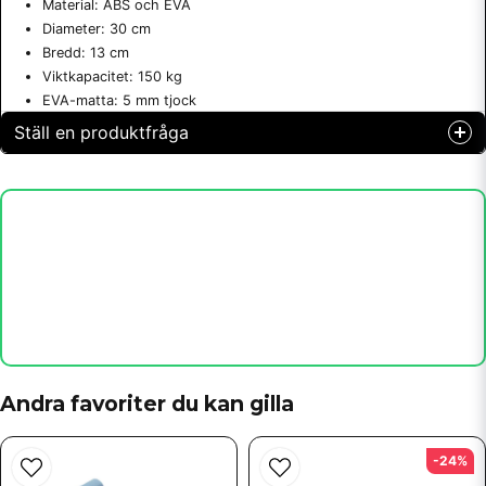
Material: ABS och EVA
Diameter: 30 cm
Bredd: 13 cm
Viktkapacitet: 150 kg
EVA-matta: 5 mm tjock
Ställ en produktfråga
question
Fråga oss något om denna produkten...
name
Namn
email
Mejladress
Andra favoriter du kan gilla
-24%