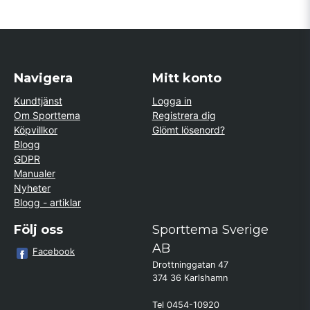
Navigera
Mitt konto
Kundtjänst
Logga in
Om Sporttema
Registrera dig
Köpvillkor
Glömt lösenord?
Blogg
GDPR
Manualer
Nyheter
Blogg - artiklar
Följ oss
Sporttema Sverige
AB
Facebook
Drottninggatan 47
374 36 Karlshamn
Tel 0454-10920