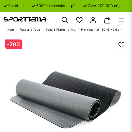
Snabb leverans
6000+ recensioner på Trustpilot
Över 200 000 nöjda kunder
Hem
Fitness & Yoga
Yoga & Pilatesträning
Pro Yogamat 180x61x0,6 cm
-
20
%