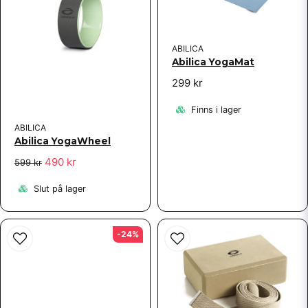
ABILICA
Abilica YogaMat
299 kr
Skicka fråga
Finns i lager
ABILICA
Abilica YogaWheel
490 kr
599 kr
Slut på lager
-24%