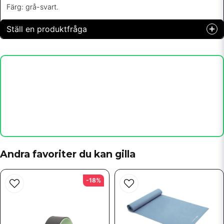
Färg: grå-svart.
Ställ en produktfråga
question
Fråga oss något om denna produkten...
name
Namn
email
Mejladress
Andra favoriter du kan gilla
-18%
Ja, ni får publicera min fråga