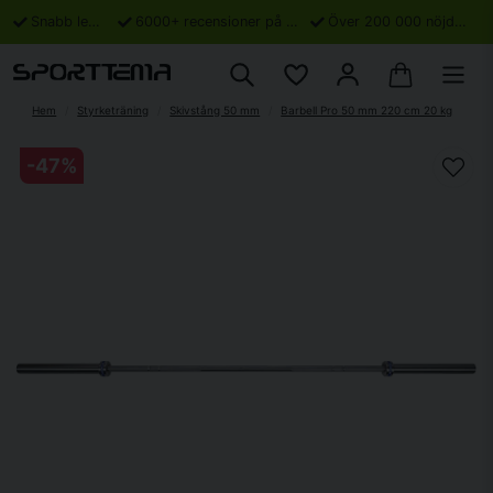
Snabb leverans
6000+ recensioner på Trustpilot
Över 200 000 nöjda kunder
Hem
Styrketräning
Skivstång 50 mm
Barbell Pro 50 mm 220 cm 20 kg
-
47
%