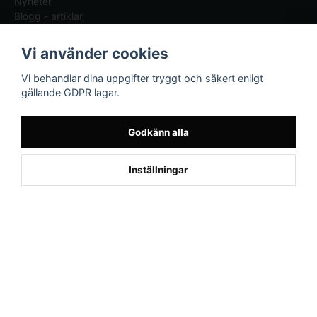
Nyheter
Blogg - artiklar
Följ oss
Sporttema Sverige
Vi använder cookies
AB
Facebook
Vi behandlar dina uppgifter tryggt och säkert enligt
Drottninggatan 47
gällande GDPR lagar.
374 36 Karlshamn
Tel 0454-10920
Godkänn alla
×
Kund från
Aalborg SV
1
beställde Cable Flextower 2.0
Inställningar
(374722)
Powered by Nyehandel AB
if (window.location.hostname.endsWith('sporttema.se')) { var logoDiv =
document.getElementById('aaa_logo'); var trustpilotContainer =
document.getElementById('trustpilot-container'); if (trustpilotContainer) {
trustpilotContainer.style.display = 'block'; } if (logoDiv) {
logoDiv.style.display = 'block'; } } if
(window.location.hostname.endsWith('sporttema.no')) { var trustpilotNo
= document.getElementById('trustpilot-no'); if (trustpilotNo) {
trustpilotNo.style.display = 'block'; } } setTimeout(() => { if