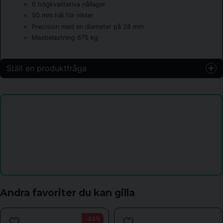
6 högkvalitativa nållager
50 mm hål för vikter
Precision med en diameter på 28 mm
Maxbelastning 675 kg
Ställ en produktfråga
question
Fråga oss något om denna produkten...
name
Namn
email
Mejladress
Andra favoriter du kan gilla
-33%