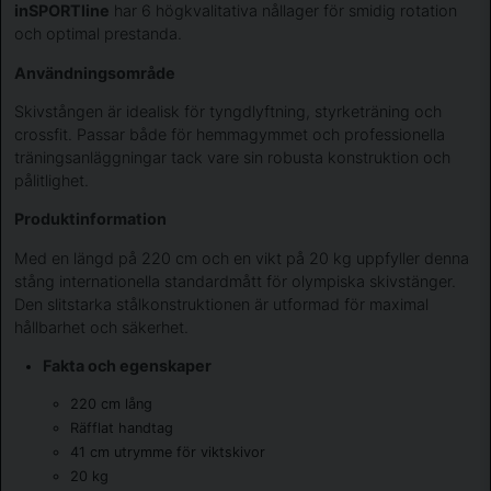
inSPORTline
har 6 högkvalitativa nållager för smidig rotation
och optimal prestanda.
Användningsområde
Skivstången är idealisk för tyngdlyftning, styrketräning och
crossfit. Passar både för hemmagymmet och professionella
träningsanläggningar tack vare sin robusta konstruktion och
pålitlighet.
Produktinformation
Med en längd på 220 cm och en vikt på 20 kg uppfyller denna
stång internationella standardmått för olympiska skivstänger.
Den slitstarka stålkonstruktionen är utformad för maximal
hållbarhet och säkerhet.
Fakta och egenskaper
220 cm lång
Räfflat handtag
41 cm utrymme för viktskivor
20 kg