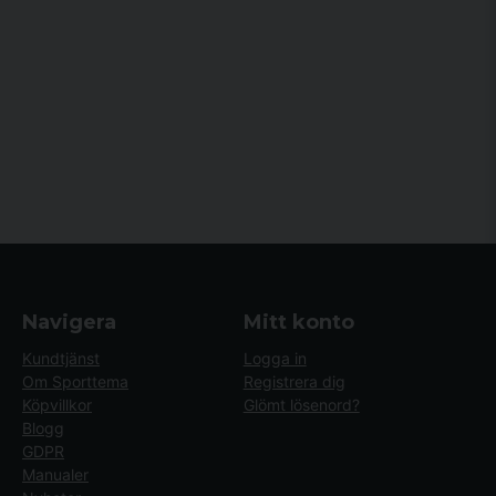
Navigera
Mitt konto
Kundtjänst
Logga in
Om Sporttema
Registrera dig
Köpvillkor
Glömt lösenord?
Blogg
GDPR
Manualer