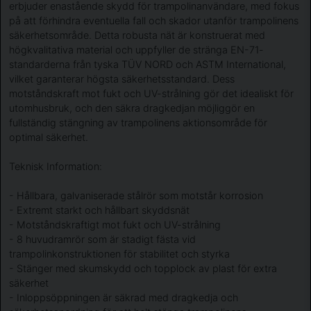
erbjuder enastående skydd för trampolinanvändare, med fokus
på att förhindra eventuella fall och skador utanför trampolinens
säkerhetsområde. Detta robusta nät är konstruerat med
högkvalitativa material och uppfyller de stränga EN-71-
standarderna från tyska TÜV NORD och ASTM International,
vilket garanterar högsta säkerhetsstandard. Dess
motståndskraft mot fukt och UV-strålning gör det idealiskt för
utomhusbruk, och den säkra dragkedjan möjliggör en
fullständig stängning av trampolinens aktionsområde för
optimal säkerhet.
Teknisk Information:
- Hållbara, galvaniserade stålrör som motstår korrosion
- Extremt starkt och hållbart skyddsnät
- Motståndskraftigt mot fukt och UV-strålning
- 8 huvudramrör som är stadigt fästa vid
trampolinkonstruktionen för stabilitet och styrka
- Stänger med skumskydd och topplock av plast för extra
säkerhet
- Inloppsöppningen är säkrad med dragkedja och