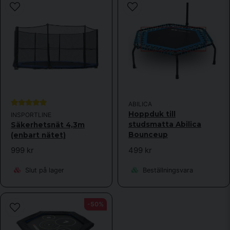
Ja, ni får publicera min fråga
ABILICA
Skicka fråga
Hoppduk till
INSPORTLINE
studsmatta Abilica
Säkerhetsnät 4,3m
Bounceup
(enbart nätet)
499 kr
999 kr
Beställningsvara
Slut på lager
-50%