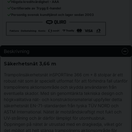
Högsta kreditvärdighet - AAA
Certifierade av Trygg E-handel
Personlig svensk kundtjänst och lager sedan 2003
Beskrivning
Säkerhetsnät 3,66 m
Trampolinsäkerhetsnät inSPORTline 366 cm + 8 stolpar är ett
robust nät som är speciellt utformat för att förhindra fall utanför
trampolinens aktionsområde och skydda användaren från
eventuella skador. Med sin genomtänkta tekniska design och
högkvalitativa nät- och konstruktionsmaterial uppfyller detta
säkerhetsnät EN-71-standarden från tyska TÜV NORD och
ASTM International. Nätet är motståndskraftigt mot fukt och
UV-strålning och är därför lämpligt för utomhusbruk.
Öppningen på nätet är utrustad med en dragkedja, vilket gör
det möjligt att helt stänga trampolinens aktionsområde för