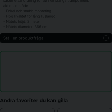
säkerhetsanordning för att helt stänga trampolinens
aktionsområde
- Enkel och snabb montering
- Hög kvalitet för lång livslängd
- Nätets höjd: 2 meter
- Nätets diameter: 366 cm
Ställ en produktfråga
question
Fråga oss något om denna produkten...
name
Namn
email
Mejladress
Andra favoriter du kan gilla