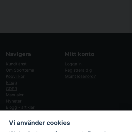
Navigera
Mitt konto
Kundtjänst
Logga in
Om Sporttema
Registrera dig
Köpvillkor
Glömt lösenord?
Blogg
GDPR
Manualer
Nyheter
Blogg - artiklar
Följ oss
Sporttema Sverige
Vi använder cookies
AB
Facebook