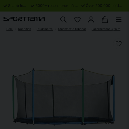
Snabb leverans
6000+ recensioner på Trustpilot
Över 200 000 nöjda kunder
Hem
Kondition
Studsmatta
Studsmatta tillbehör
Säkerhetsnät 3,66 m