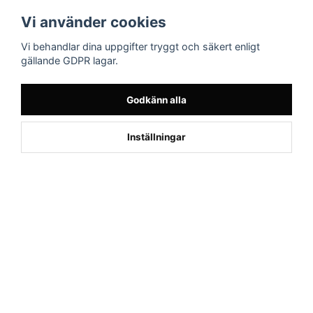
Följ oss
Sporttema Sverige
Vi använder cookies
AB
Facebook
Vi behandlar dina uppgifter tryggt och säkert enligt
Drottninggatan 47
gällande GDPR lagar.
374 36 Karlshamn
Tel 0454-10920
Godkänn alla
×
Kund från
Fridlevstad
1
beställde Robotgräsklippare Genie
Inställningar
800 - Bäst i test
Powered by Nyehandel AB
if (window.location.hostname.endsWith('sporttema.se')) { var logoDiv =
document.getElementById('aaa_logo'); var trustpilotContainer =
document.getElementById('trustpilot-container'); if (trustpilotContainer) {
trustpilotContainer.style.display = 'block'; } if (logoDiv) {
logoDiv.style.display = 'block'; } } if
(window.location.hostname.endsWith('sporttema.no')) { var trustpilotNo
= document.getElementById('trustpilot-no'); if (trustpilotNo) {
trustpilotNo.style.display = 'block'; } } setTimeout(() => { if
(document.querySelector('.accordion')) { let egenskap =
document.querySelector('.accordion-button[aria-label="Egenskaper"]'); if