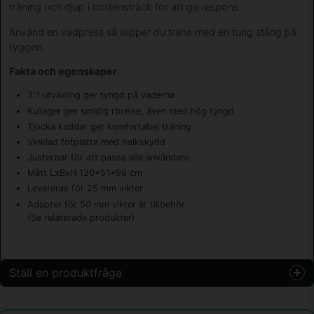
träning och djup i bottensträck för att ge respons.
Använd en vadpress så slipper du träna med en tung stång på
ryggen.
Fakta och egenskaper
3:1 utväxling ger tyngd på vaderna
Kullager ger smidig rörelse, även med hög tyngd
Tjocka kuddar ger komfortabel träning
Vinklad fotplatta med halkskydd
Justerbar för att passa alla användare
Mått LxBxH 120x51x99 cm
Levereras för 25 mm vikter
Adapter för 50 mm vikter är tillbehör
(Se relaterade produkter)
Ställ en produktfråga
question
Fråga oss något om denna produkten...