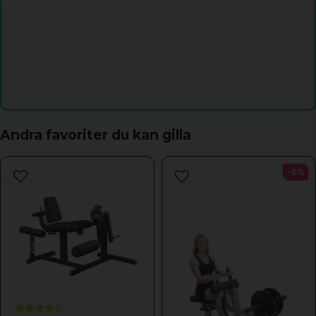
name
Namn
email
Mejladress
Andra favoriter du kan gilla
-5%
Ja, ni får publicera min fråga