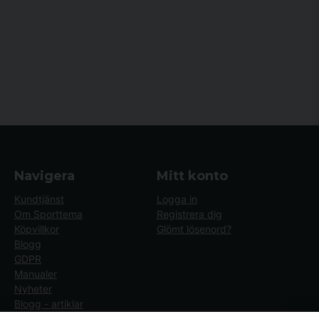
Navigera
Mitt konto
Kundtjänst
Logga in
Om Sporttema
Registrera dig
Köpvillkor
Glömt lösenord?
Blogg
GDPR
Manualer
Nyheter
Blogg - artiklar