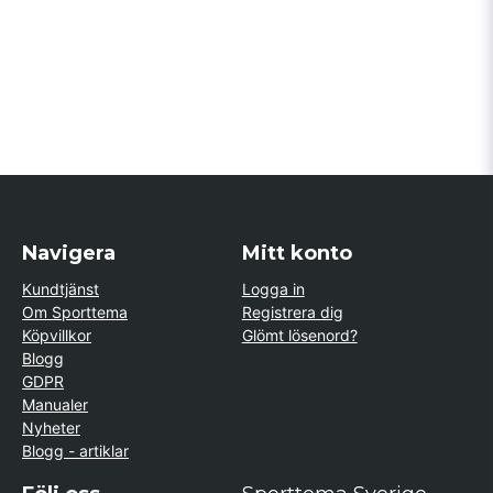
Navigera
Mitt konto
Kundtjänst
Logga in
Om Sporttema
Registrera dig
Köpvillkor
Glömt lösenord?
Blogg
GDPR
Manualer
Nyheter
Blogg - artiklar