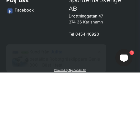
Följ oss
Sporttema Sverige
AB
Facebook
Drottninggatan 47
374 36 Karlshamn
Tel 0454-10920
×
Kund från
Julita
1
beställde Robotgräsklippare Genie
800 - Bäst i test
Powered by Nyehandel AB
if (window.location.hostname.endsWith('sporttema.se')) { var logoDiv =
document.getElementById('aaa_logo'); var trustpilotContainer =
document.getElementById('trustpilot-container'); if (trustpilotContainer) {
trustpilotContainer.style.display = 'block'; } if (logoDiv) {
logoDiv.style.display = 'block'; } } if
(window.location.hostname.endsWith('sporttema.no')) { var trustpilotNo
= document.getElementById('trustpilot-no'); if (trustpilotNo) {
trustpilotNo.style.display = 'block'; } } setTimeout(() => { if
(document.querySelector('.accordion')) { let egenskap =
document.querySelector('.accordion-button[aria-label="Egenskaper"]'); if
(egenskap) { egenskap.click(); } let reviewBtn =