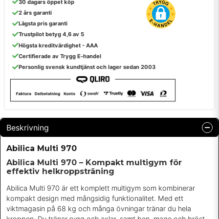
30 dagars öppet köp
2 års garanti
Lägsta pris garanti
Trustpilot betyg 4,6 av 5
Högsta kreditvärdighet - AAA
Certifierade av Trygg E-handel
Personlig svensk kundtjänst och lager sedan 2003
Beskrivning
Abilica Multi 970
Abilica Multi 970 – Kompakt multigym för
effektiv helkroppsträning
Abilica Multi 970 är ett komplett multigym som kombinerar
kompakt design med mångsidig funktionalitet. Med ett
viktmagasin på 68 kg och många övningar tränar du hela
kroppen. Du tränar rygg och axlar, samt ben, mage och bröst.