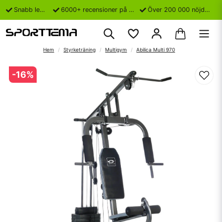
Snabb leverans
6000+ recensioner på Trustpilot
Över 200 000 nöjda kunder
Hem
Styrketräning
Multigym
Abilica Multi 970
-
16
%