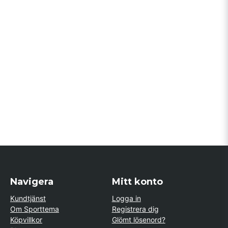
Navigera
Mitt konto
Kundtjänst
Logga in
Om Sporttema
Registrera dig
Köpvillkor
Glömt lösenord?