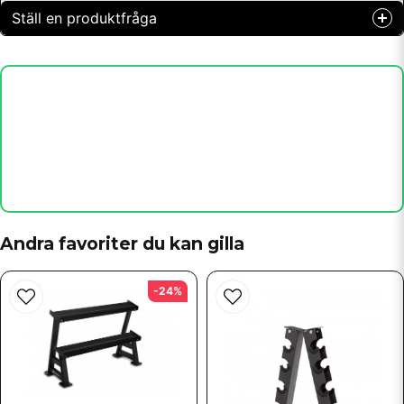
Ställ en produktfråga
question
Fråga oss något om denna produkten...
name
Namn
email
Mejladress
Andra favoriter du kan gilla
-24%
Ja, ni får publicera min fråga