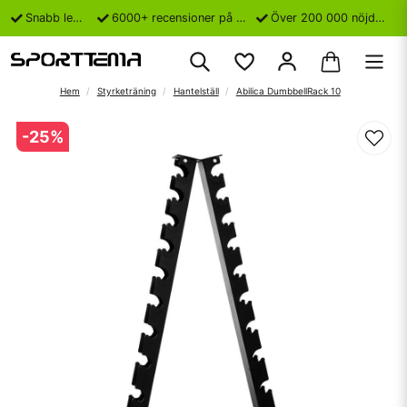
Snabb leverans
6000+ recensioner på Trustpilot
Över 200 000 nöjda kunder
Hem
Styrketräning
Hantelställ
Abilica DumbbellRack 10
-
25
%