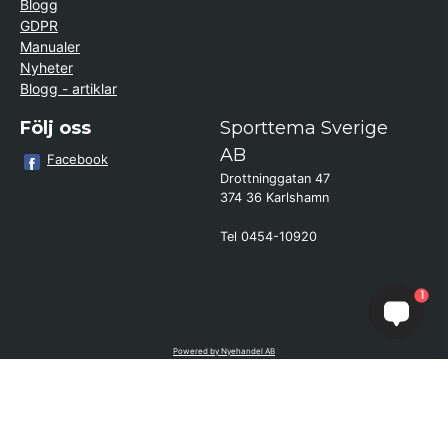
Blogg
GDPR
Manualer
Nyheter
Blogg - artiklar
Följ oss
Sporttema Sverige
AB
Facebook
Drottninggatan 47
374 36 Karlshamn
Tel 0454-10920
×
Kund från
Vetlanda
1
beställde Ryggsträckare Inverso
Powered by Nyehandel AB
if (window.location.hostname.endsWith('sporttema.se')) { var logoDiv =
document.getElementById('aaa_logo'); var trustpilotContainer =
document.getElementById('trustpilot-container'); if (trustpilotContainer) {
trustpilotContainer.style.display = 'block'; } if (logoDiv) {
logoDiv.style.display = 'block'; } } if