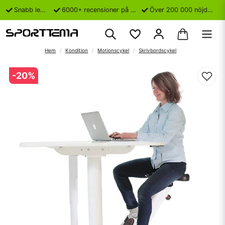
Snabb leverans
6000+ recensioner på Trustpilot
Över 200 000 nöjda kunder
Hem
Kondition
Motionscykel
Skrivbordscykel
-
20
%