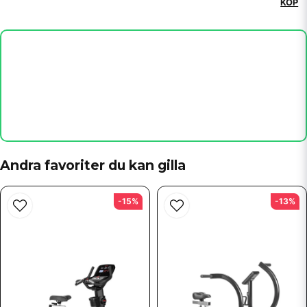
KÖP
email
Mejladress
Ja, ni får publicera min fråga
Andra favoriter du kan gilla
-15%
-13%
Skicka fråga