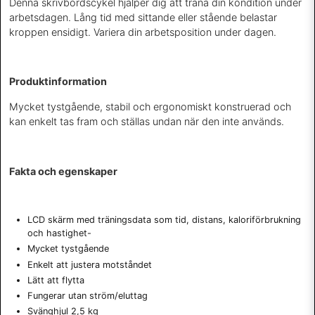
Denna skrivbordscykel hjälper dig att träna din kondition under
arbetsdagen. Lång tid med sittande eller stående belastar
kroppen ensidigt. Variera din arbetsposition under dagen.
Produktinformation
Mycket tystgående, stabil och ergonomiskt konstruerad och
kan enkelt tas fram och ställas undan när den inte används.
Fakta och egenskaper
LCD skärm med träningsdata som tid, distans, kaloriförbrukning
och hastighet-
Mycket tystgående
Enkelt att justera motståndet
Lätt att flytta
Fungerar utan ström/eluttag
Svänghjul 2,5 kg