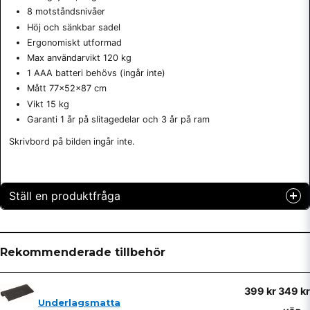
8 motståndsnivåer
Höj och sänkbar sadel
Ergonomiskt utformad
Max användarvikt 120 kg
1 AAA batteri behövs (ingår inte)
Mått 77x52x87 cm
Vikt 15 kg
Garanti 1 år på slitagedelar och 3 år på ram
Skrivbord på bilden ingår inte.
Ställ en produktfråga
question
Fråga oss något om denna produkten...
Rekommenderade tillbehör
399 kr
349 kr
name
Underlagsmatta
Namn