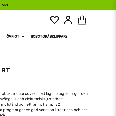
under
ÖVRIGT
ROBOTGRÄSKLIPPARE
 BT
n robust motionscykel med lågt insteg som gör den
g svänghjul och elektroniskt justerbart
 motstånd och ett jämnt tramp. 32
a program ger en god variation i träningen och ser
nivå.