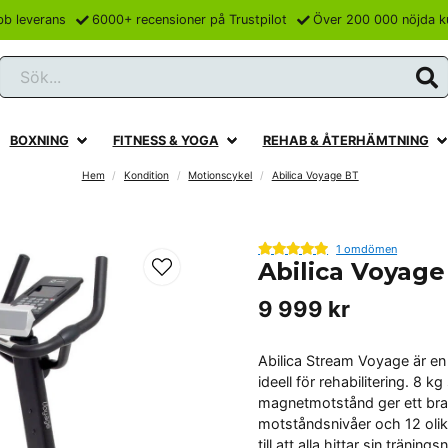
bb leverans
6000+ recensioner på Trustpilot
Över 200 000 nöjda k
Sök...
BOXNING
FITNESS & YOGA
REHAB & ÅTERHÄMTNING
Hem
Kondition
Motionscykel
Abilica Voyage BT
1 omdömen
Abilica Voyage
9 999 kr
Abilica Stream Voyage är e
ideell för rehabilitering. 8 k
magnetmotstånd ger ett bra
motståndsnivåer och 12 olik
till att alla hittar sin tränings