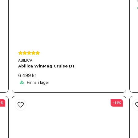
ABILICA
Abilica WinMag Cruise BT
6 499 kr
Finns i lager
5%
-11%