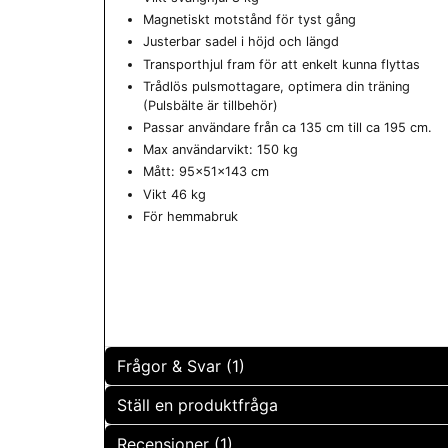
Magnetiskt motstånd för tyst gång
Justerbar sadel i höjd och längd
Transporthjul fram för att enkelt kunna flyttas
Trådlös pulsmottagare, optimera din träning
(Pulsbälte är tillbehör)
Passar användare från ca 135 cm till ca 195 cm.
Max användarvikt: 150 kg
Mått: 95x51x143 cm
Vikt 46 kg
För hemmabruk
Frågor & Svar (1)
Ställ en produktfråga
Ann-Charlotte Engström frågade
för 10 månader sed
Recensioner (1)