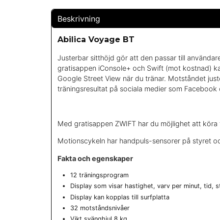
Beskrivning
Abilica Voyage BT
Justerbar sitthöjd gör att den passar till användar
gratisappen iConsole+ och Swift (mot kostnad) kan
Google Street View när du tränar. Motståndet juste
träningsresultat på sociala medier som Facebook 
Med gratisappen ZWIFT har du möjlighet att köra t
Motionscykeln har handpuls-sensorer på styret oc
Fakta och egenskaper
12 träningsprogram
Display som visar hastighet, varv per minut, tid, s
Display kan kopplas till surfplatta
32 motståndsnivåer
Vikt svänghjul 8 kg