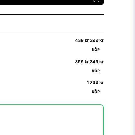
nns det många att köpa. Sadeln är annars
439 kr
399 kr
KÖP
399 kr
349 kr
KÖP
1 799 kr
KÖP